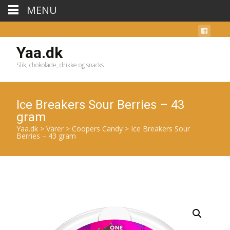
MENU
Yaa.dk
Slik, chokolade, drikke og snacks
Ice Breakers Sour Berries – 43
gram
Yaa.dk
>
Varer
>
Coopers Candy
>
Ice Breakers Sour
Berries – 43 gram