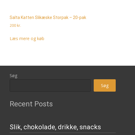
Salta Katten Slikæske Storpak – 20-pak
200
kr.
Læs mere og køb
Søg
Søg
Recent Posts
Slik, chokolade, drikke, snacks