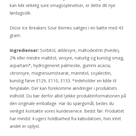
kan lide virkelig sure smagsoplevelser, er dette dit nye
lørdagsslik.
Disse Ice Breakers Sour Berries sælges i en bøtte med 43
gram.
Ingredienser:
Sorbitol, æblesyre, maltodextrin (hvede),
2% eller mindre maltitol, vinsyre, naturlig og kunstig smag,
aspartam*, hydrogeneret palmeolie, gummi acacia,
citronsyre, magnesiumstearat, mannitol, sojalecitin,
kunstig farve E129, E110, E133. *Indeholder en kilde til
fenylalalin. Der kan forekomme ændringer i produktets
indhold. Du bør derfor altid tjekke produktinformationen på
den originale emballage. Har du spørgsmål, bedes du
venligst kontakte vores kundeservice. Bedst før: Produktet
har mindst 4 ugers holdbarhed fra købsdatoen, hvis intet
andet er oplyst.