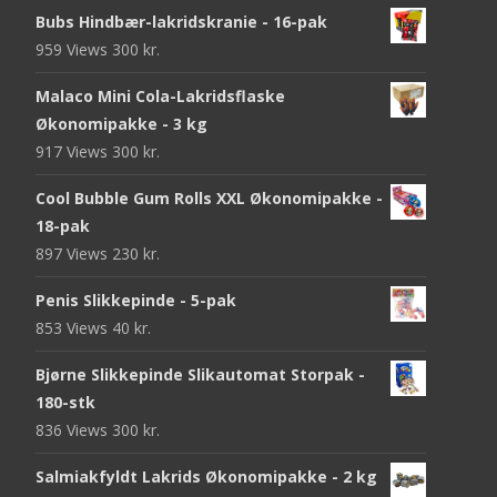
Bubs Hindbær-lakridskranie - 16-pak
959 Views
300
kr.
Malaco Mini Cola-Lakridsflaske
Økonomipakke - 3 kg
917 Views
300
kr.
Cool Bubble Gum Rolls XXL Økonomipakke -
18-pak
897 Views
230
kr.
Penis Slikkepinde - 5-pak
853 Views
40
kr.
Bjørne Slikkepinde Slikautomat Storpak -
180-stk
836 Views
300
kr.
Salmiakfyldt Lakrids Økonomipakke - 2 kg