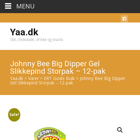
MENU
Yaa.dk
Slik, chokolade, drikke og snacks
Johnny Bee Big Dipper Gel
Slikkepind Storpak – 12-pak
Yaa.dk
>
Varer
>
ERT Godis Bulk
>
Johnny Bee Big Dipper
Gel Slikkepind Storpak – 12-pak
Sale!