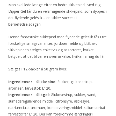
Man skal lede længe efter en bedre slikkepind. Med Big
pris
pris
Dipper Gel får du en velsmagende slikkepind, som dyppes i
var:
er:
det flydende geléslik – en sikker succes til
190 kr..
110 kr..
børnefødselsdagen!
Denne fantastiske slikkepind med flydende geléslik fås i tre
forskellige smagsvarianter: jordbær, æble og blåbær.
Slikkepinden sælges enkeltvis og assorteret, hvilket
betyder, at det bliver en overraskelse, hvilken smag du får
Sælges i 12-pakker á 50 gram hver.
Ingredienser – Slikkepind:
Sukker, glukosesirup,
aromaer, farvestof: E120.
Ingredienser – Slikgel:
Glukosesirup, sukker, vand,
surhedsregulerende middel: citronsyre, æblesyre,
natriumcitrat aromaer, konserveringsmiddel: kaliumsorbat
farvestoffer E120. Der kan forekomme ændringer i