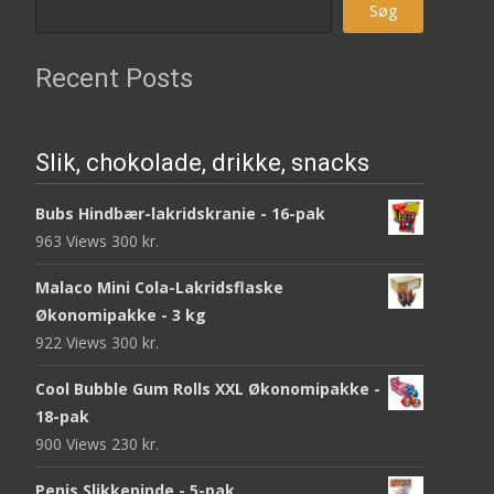
Søg
Recent Posts
Slik, chokolade, drikke, snacks
Bubs Hindbær-lakridskranie - 16-pak
963 Views
300
kr.
Malaco Mini Cola-Lakridsflaske
Økonomipakke - 3 kg
922 Views
300
kr.
Cool Bubble Gum Rolls XXL Økonomipakke -
18-pak
900 Views
230
kr.
Penis Slikkepinde - 5-pak