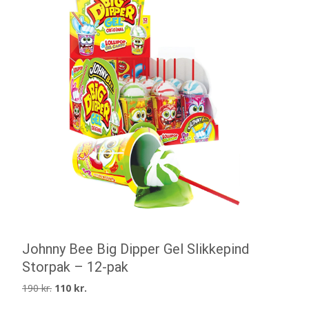
Johnny Bee Big Dipper Gel Slikkepind
Storpak – 12-pak
Den
Den
190
kr.
110
kr.
oprindelige
aktuelle