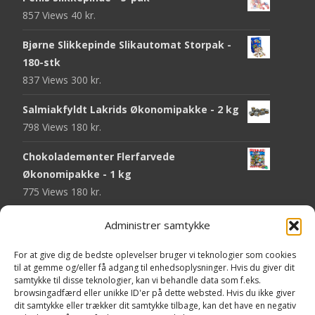
857 Views
40
kr.
Bjørne Slikkepinde Slikautomat Storpak -
180-stk
837 Views
300
kr.
Salmiakfyldt Lakrids Økonomipakke - 2 kg
798 Views
180
kr.
Chokolademønter Flerfarvede
Økonomipakke - 1 kg
775 Views
180
kr.
Malaco Stjerner Lakrids - 92 gram
Administrer samtykke
752 Views
25
kr.
For at give dig de bedste oplevelser bruger vi teknologier som cookies
Pringles Hot & Spicy - 165 gram
til at gemme og/eller få adgang til enhedsoplysninger. Hvis du giver dit
samtykke til disse teknologier, kan vi behandle data som f.eks.
751 Views
40
kr.
browsingadfærd eller unikke ID'er på dette websted. Hvis du ikke giver
dit samtykke eller trækker dit samtykke tilbage, kan det have en negativ