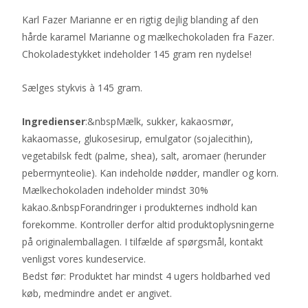
Karl Fazer Marianne er en rigtig dejlig blanding af den
hårde karamel Marianne og mælkechokoladen fra Fazer.
Chokoladestykket indeholder 145 gram ren nydelse!
Sælges stykvis à 145 gram.
Ingredienser
:&nbspMælk, sukker, kakaosmør,
kakaomasse, glukosesirup, emulgator (sojalecithin),
vegetabilsk fedt (palme, shea), salt, aromaer (herunder
pebermynteolie). Kan indeholde nødder, mandler og korn.
Mælkechokoladen indeholder mindst 30%
kakao.&nbspForandringer i produkternes indhold kan
forekomme. Kontroller derfor altid produktoplysningerne
på originalemballagen. I tilfælde af spørgsmål, kontakt
venligst vores kundeservice.
Bedst før: Produktet har mindst 4 ugers holdbarhed ved
køb, medmindre andet er angivet.