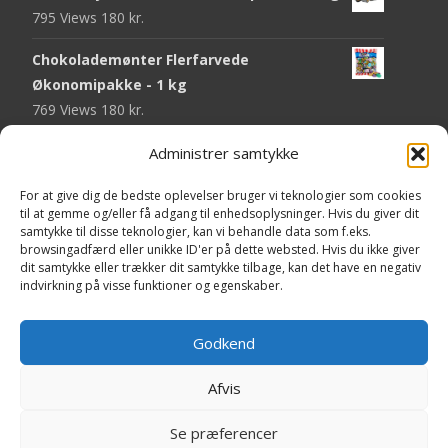
795 Views
180
kr.
Chokolademønter Flerfarvede
Økonomipakke - 1 kg
769 Views
180
kr.
Malaco Stjerner Lakrids - 92 gram
Administrer samtykke
750 Views
25
kr.
For at give dig de bedste oplevelser bruger vi teknologier som cookies
til at gemme og/eller få adgang til enhedsoplysninger. Hvis du giver dit
Pringles Hot & Spicy - 165 gram
samtykke til disse teknologier, kan vi behandle data som f.eks.
745 Views
40
kr.
browsingadfærd eller unikke ID'er på dette websted. Hvis du ikke giver
dit samtykke eller trækker dit samtykke tilbage, kan det have en negativ
Fini Krudttønder Tyggegummi
indvirkning på visse funktioner og egenskaber.
Økonomipakke - 1 kg
734 Views
130
kr.
Godkend
Afvis
Copyright © Yaa.dk
Se præferencer
Powered by WordPress
, Theme
i-craft
by TemplatesNext.