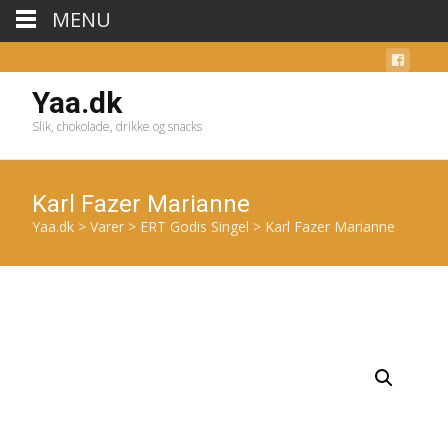
MENU
Yaa.dk
Slik, chokolade, drikke og snacks
Karl Fazer Marianne
Yaa.dk
>
Varer
>
ERT Godis Singel
>
Karl Fazer Marianne