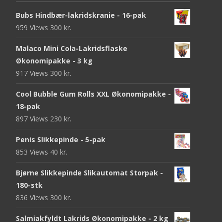
Bubs Hindbær-lakridskranie - 16-pak
959 Views
300
kr.
Malaco Mini Cola-Lakridsflaske
Økonomipakke - 3 kg
917 Views
300
kr.
Cool Bubble Gum Rolls XXL Økonomipakke -
18-pak
897 Views
230
kr.
Penis Slikkepinde - 5-pak
853 Views
40
kr.
Bjørne Slikkepinde Slikautomat Storpak -
180-stk
836 Views
300
kr.
Salmiakfyldt Lakrids Økonomipakke - 2 kg