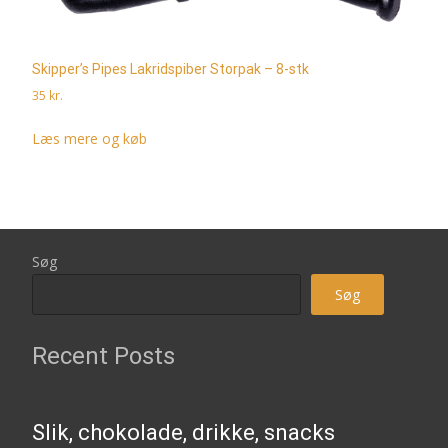
Skipper’s Pipes Lakridspiber Storpak – 8-stk
35
kr.
Læs mere og køb
Søg
Søg
Recent Posts
Slik, chokolade, drikke, snacks