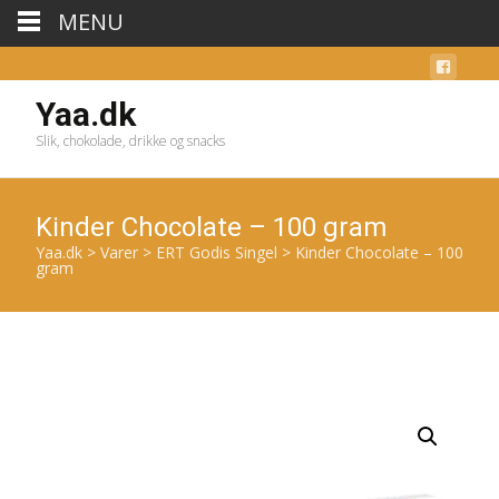
MENU
Yaa.dk
Slik, chokolade, drikke og snacks
Kinder Chocolate – 100 gram
Yaa.dk
>
Varer
>
ERT Godis Singel
>
Kinder Chocolate – 100
gram