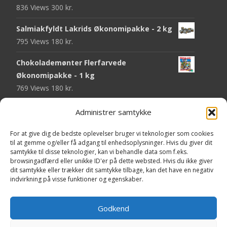
836 Views
300
kr.
Salmiakfyldt Lakrids Økonomipakke - 2 kg
795 Views
180
kr.
Chokolademønter Flerfarvede
Økonomipakke - 1 kg
769 Views
180
kr.
Malaco Stjerner Lakrids - 92 gram
Administrer samtykke
750 Views
25
kr.
For at give dig de bedste oplevelser bruger vi teknologier som cookies
Pringles Hot & Spicy - 165 gram
til at gemme og/eller få adgang til enhedsoplysninger. Hvis du giver dit
samtykke til disse teknologier, kan vi behandle data som f.eks.
745 Views
40
kr.
browsingadfærd eller unikke ID'er på dette websted. Hvis du ikke giver
dit samtykke eller trækker dit samtykke tilbage, kan det have en negativ
Fini Krudttønder Tyggegummi
indvirkning på visse funktioner og egenskaber.
Økonomipakke - 1 kg
734 Views
130
kr.
Godkend