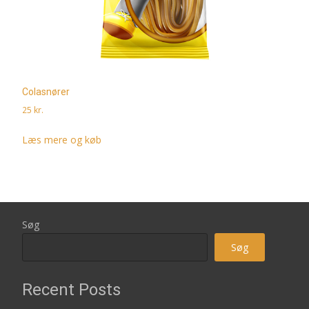
Colasnører
25
kr.
Læs mere og køb
Søg
Søg
Recent Posts