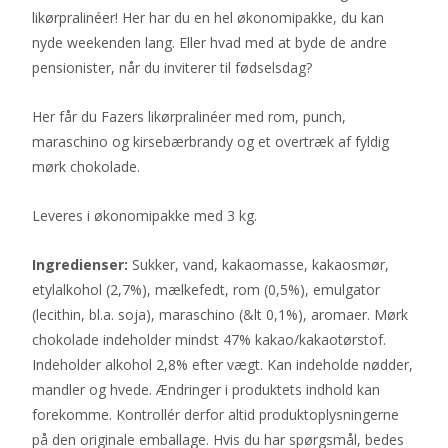
likørpralinéer! Her har du en hel økonomipakke, du kan
nyde weekenden lang. Eller hvad med at byde de andre
pensionister, når du inviterer til fødselsdag?
Her får du Fazers likørpralinéer med rom, punch,
maraschino og kirsebærbrandy og et overtræk af fyldig
mørk chokolade.
Leveres i økonomipakke med 3 kg.
Ingredienser:
Sukker, vand, kakaomasse, kakaosmør,
etylalkohol (2,7%), mælkefedt, rom (0,5%), emulgator
(lecithin, bl.a. soja), maraschino (&lt 0,1%), aromaer. Mørk
chokolade indeholder mindst 47% kakao/kakaotørstof.
Indeholder alkohol 2,8% efter vægt. Kan indeholde nødder,
mandler og hvede. Ændringer i produktets indhold kan
forekomme. Kontrollér derfor altid produktoplysningerne
på den originale emballage. Hvis du har spørgsmål, bedes