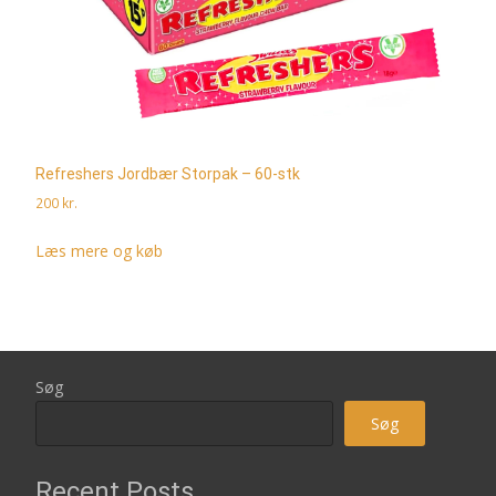
Refreshers Jordbær Storpak – 60-stk
200
kr.
Læs mere og køb
Søg
Søg
Recent Posts