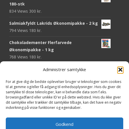
180-stk
834 Views
300
kr.
Salmiakfyldt Lakrids Økonomipakke - 2 kg
794 Views
180
kr.
Chokolademønter Flerfarvede
Økonomipakke - 1 kg
768 Views
180
kr.
Malaco Stjerner Lakrids - 92 gram
Administrer samtykke
747 Views
25
kr.
For at give dig de bedste oplevelser bruger vi teknologier som cookies
til at gemme og/eller få adgang til enhedsoplysninger. Hvis du giver dit
Pringles Hot & Spicy - 165 gram
samtykke til disse teknologier, kan vi behandle data som f.eks.
743 Views
40
kr.
browsingadfærd eller unikke ID'er på dette websted. Hvis du ikke giver
dit samtykke eller trækker dit samtykke tilbage, kan det have en negativ
Fini Krudttønder Tyggegummi
indvirkning på visse funktioner og egenskaber.
Økonomipakke - 1 kg
733 Views
130
kr.
Godkend