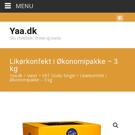
MENU
Yaa.dk
Slik, chokolade, drikke og snacks
Likørkonfekt i Økonomipakke – 3
kg
Yaa.dk
>
Varer
>
ERT Godis Singel
>
Likørkonfekt i
Økonomipakke – 3 kg