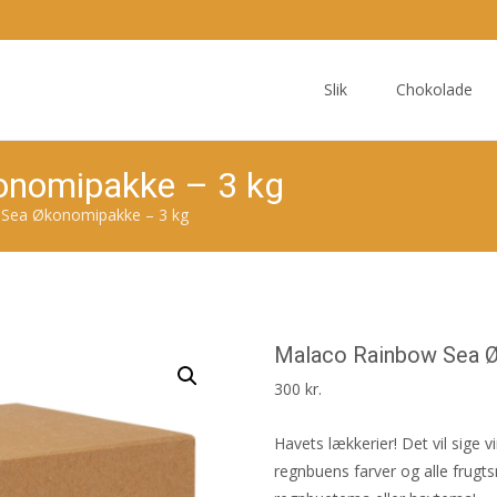
Skip
to
Slik
Chokolade
content
onomipakke – 3 kg
Sea Økonomipakke – 3 kg
Malaco Rainbow Sea Ø
300
kr.
Havets lækkerier! Det vil sige
regnbuens farver og alle frugts