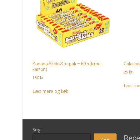
Banana Skids Storpak – 60 stk (hel
Colasnø
karton)
25
kr.
180
kr.
Læs me
Læs mere og køb
Søg
Rece
Søg