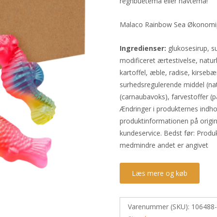
regnbuetema eller havtema!
Malaco Rainbow Sea Økonomipa
Ingredienser:
glukosesirup, su
modificeret ærtestivelse, natur
kartoffel, æble, radise, kirsebæ
surhedsregulerende middel (nat
(carnaubavoks), farvestoffer (
Ændringer i produkternes indho
produktinformationen på origi
kundeservice. Bedst før: Produ
medmindre andet er angivet
Læs mere og køb
Varenummer (SKU):
106488