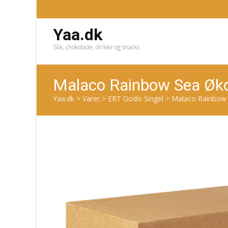
Yaa.dk
Slik, chokolade, drikke og snacks
Malaco Rainbow Sea Øk
Yaa.dk
>
Varer
>
ERT Godis Singel
>
Malaco Rainbow 