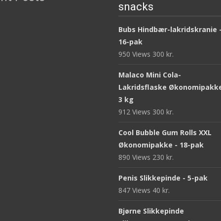
snacks
Bubs Hindbær-lakridskranie 
16-pak
950 Views
300
kr.
Malaco Mini Cola-
Lakridsflaske Økonomipakke
3 kg
912 Views
300
kr.
Cool Bubble Gum Rolls XXL
Økonomipakke - 18-pak
890 Views
230
kr.
Penis Slikkepinde - 5-pak
847 Views
40
kr.
Bjørne Slikkepinde