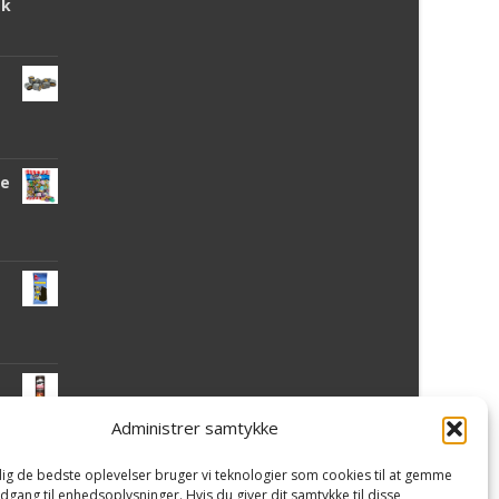
tk
de
Administrer samtykke
 dig de bedste oplevelser bruger vi teknologier som cookies til at gemme
mi
adgang til enhedsoplysninger. Hvis du giver dit samtykke til disse