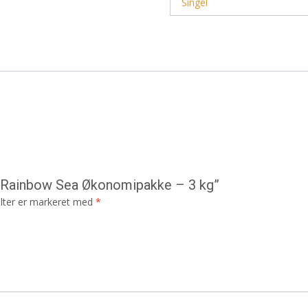
Singel
o Rainbow Sea Økonomipakke – 3 kg”
lter er markeret med
*