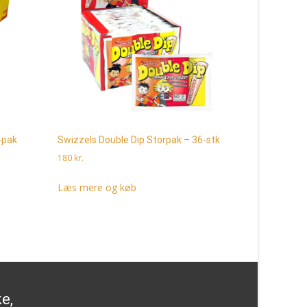
-pak
Swizzels Double Dip Storpak – 36-stk
Tyggegummi
stk
180
kr.
150
kr.
Læs mere og køb
Læs mere 
ke,