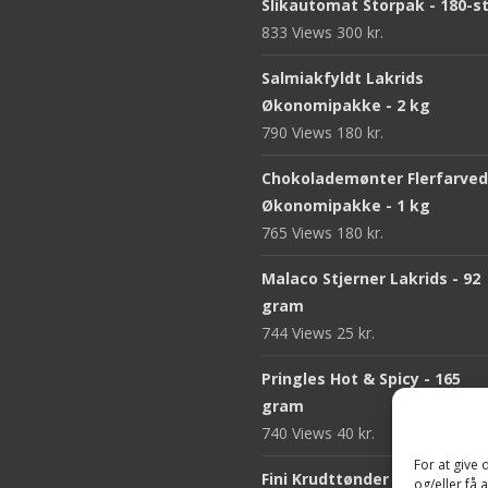
Slikautomat Storpak - 180-s
833 Views
300
kr.
Salmiakfyldt Lakrids
Økonomipakke - 2 kg
790 Views
180
kr.
Chokolademønter Flerfarve
Økonomipakke - 1 kg
765 Views
180
kr.
Malaco Stjerner Lakrids - 92
gram
744 Views
25
kr.
Pringles Hot & Spicy - 165
gram
740 Views
40
kr.
For at give
Fini Krudttønder Tyggegum
og/eller få 