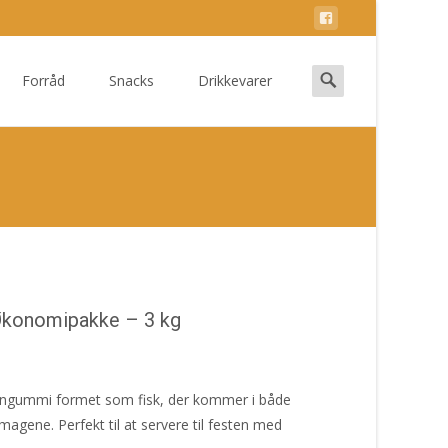
Search
Forråd
Snacks
Drikkevarer
for:
konomipakke – 3 kg
 vingummi formet som fisk, der kommer i både
magene. Perfekt til at servere til festen med