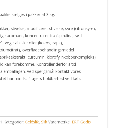
kke sælges i pakker af 3 kg.
kker, stivelse, modificeret stivelse, syre (citronsyre),
lige aromaer, koncentrater fra (spirulina, sød
r), vegetabilske olier (kokos, raps),
riumcitrat), overfladebehandlingsmiddel
paprikaekstrakt, curcumin, klorofylinkobberkompleks).
ld kan forekomme. Kontroller derfor altid
nalemballagen. Ved spørgsmål kontakt vores
ktet har mindst 4 ugers holdbarhed ved køb,
-1
Kategorier:
Geléslik
,
Slik
Varemærke:
ERT Godis