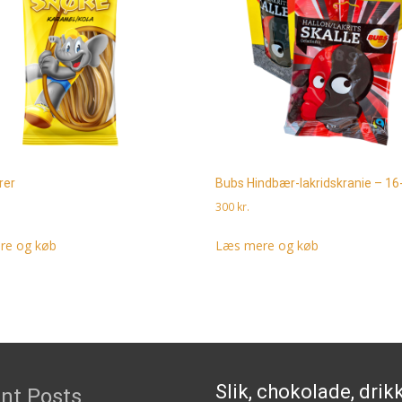
rer
Bubs Hindbær-lakridskranie – 16
300
kr.
re og køb
Læs mere og køb
Slik, chokolade, drik
nt Posts