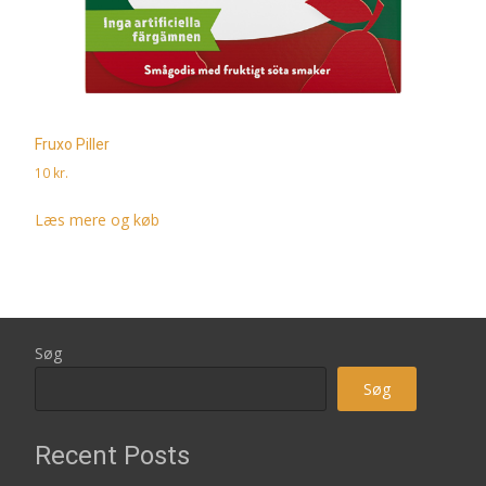
Fruxo Piller
10
kr.
Læs mere og køb
Søg
Søg
Recent Posts