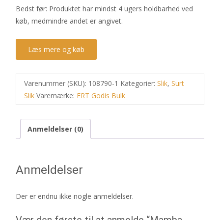
Bedst før: Produktet har mindst 4 ugers holdbarhed ved
køb, medmindre andet er angivet.
Læs mere og køb
Varenummer (SKU):
108790-1
Kategorier:
Slik
,
Surt
Slik
Varemærke:
ERT Godis Bulk
Anmeldelser (0)
Anmeldelser
Der er endnu ikke nogle anmeldelser.
Vær den første til at anmelde “Mamba