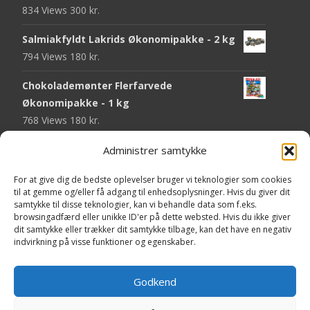
834 Views
300
kr.
Salmiakfyldt Lakrids Økonomipakke - 2 kg
794 Views
180
kr.
Chokolademønter Flerfarvede
Økonomipakke - 1 kg
768 Views
180
kr.
Malaco Stjerner Lakrids - 92 gram
Administrer samtykke
747 Views
25
kr.
For at give dig de bedste oplevelser bruger vi teknologier som cookies
til at gemme og/eller få adgang til enhedsoplysninger. Hvis du giver dit
Pringles Hot & Spicy - 165 gram
samtykke til disse teknologier, kan vi behandle data som f.eks.
743 Views
40
kr.
browsingadfærd eller unikke ID'er på dette websted. Hvis du ikke giver
dit samtykke eller trækker dit samtykke tilbage, kan det have en negativ
Fini Krudttønder Tyggegummi
indvirkning på visse funktioner og egenskaber.
Økonomipakke - 1 kg
733 Views
130
kr.
Godkend