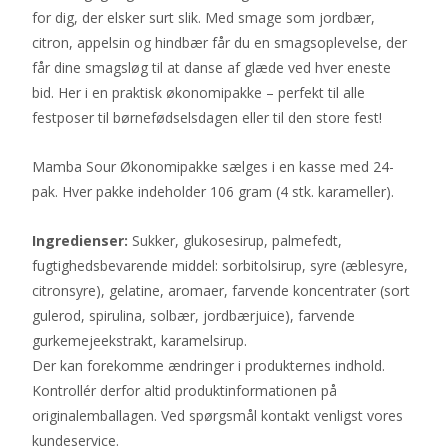
for dig, der elsker surt slik. Med smage som jordbær,
citron, appelsin og hindbær får du en smagsoplevelse, der
får dine smagsløg til at danse af glæde ved hver eneste
bid. Her i en praktisk økonomipakke – perfekt til alle
festposer til børnefødselsdagen eller til den store fest!
Mamba Sour Økonomipakke sælges i en kasse med 24-
pak. Hver pakke indeholder 106 gram (4 stk. karameller).
Ingredienser:
Sukker, glukosesirup, palmefedt,
fugtighedsbevarende middel: sorbitolsirup, syre (æblesyre,
citronsyre), gelatine, aromaer, farvende koncentrater (sort
gulerod, spirulina, solbær, jordbærjuice), farvende
gurkemejeekstrakt, karamelsirup.
Der kan forekomme ændringer i produkternes indhold.
Kontrollér derfor altid produktinformationen på
originalemballagen. Ved spørgsmål kontakt venligst vores
kundeservice.