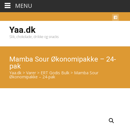
MENU
Yaa.dk
Slik, chokolade, drikke og snacks
Mamba Sour Økonomipakke – 24-
pak
Yaa.dk
>
Varer
>
ERT Godis Bulk
>
Mamba Sour
Økonomipakke – 24-pak