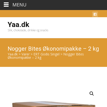
MENU
Yaa.dk
Slik, chokolade, drikke og snacks
Nogger Bites Økonomipakke – 2 kg
Yaa.dk
>
Varer
>
ERT Godis Singel
>
Nogger Bites
Økonomipakke – 2 kg