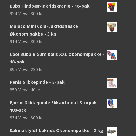
Bubs Hindbær-lakridskranie - 16-pak
954 Views
300
kr.
Malaco Mini Cola-Lakridsflaske
Økonomipakke - 3 kg
914 Views
300
kr.
Cool Bubble Gum Rolls XXL Økonomipakke -
18-pak
895 Views
230
kr.
Penis Slikkepinde - 5-pak
850 Views
40
kr.
Bjørne Slikkepinde Slikautomat Storpak -
180-stk
834 Views
300
kr.
Salmiakfyldt Lakrids Økonomipakke - 2 kg