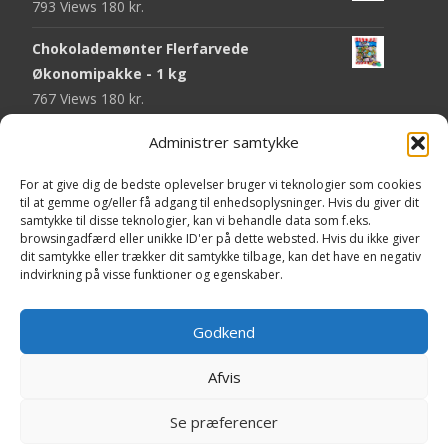
793 Views
180
kr.
Chokolademønter Flerfarvede
Økonomipakke - 1 kg
767 Views
180
kr.
Malaco Stjerner Lakrids - 92 gram
Administrer samtykke
746 Views
25
kr.
For at give dig de bedste oplevelser bruger vi teknologier som cookies
til at gemme og/eller få adgang til enhedsoplysninger. Hvis du giver dit
Pringles Hot & Spicy - 165 gram
samtykke til disse teknologier, kan vi behandle data som f.eks.
742 Views
40
kr.
browsingadfærd eller unikke ID'er på dette websted. Hvis du ikke giver
dit samtykke eller trækker dit samtykke tilbage, kan det have en negativ
Fini Krudttønder Tyggegummi
indvirkning på visse funktioner og egenskaber.
Økonomipakke - 1 kg
733 Views
130
kr.
Godkend
Afvis
Copyright © Yaa.dk
Se præferencer
Powered by WordPress
, Theme
i-craft
by TemplatesNext.