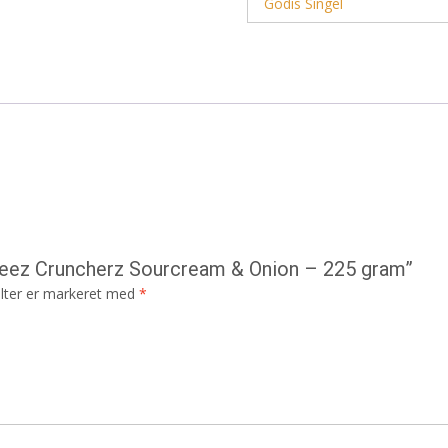
Godis Singel
heez Cruncherz Sourcream & Onion – 225 gram”
lter er markeret med
*