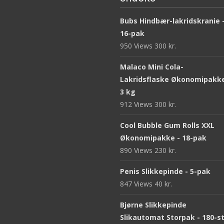
Bubs Hindbær-lakridskranie 
16-pak
950 Views
300
kr.
Malaco Mini Cola-
Lakridsflaske Økonomipakke
3 kg
912 Views
300
kr.
Cool Bubble Gum Rolls XXL
Økonomipakke - 18-pak
890 Views
230
kr.
Penis Slikkepinde - 5-pak
847 Views
40
kr.
Bjørne Slikkepinde
Slikautomat Storpak - 180-s