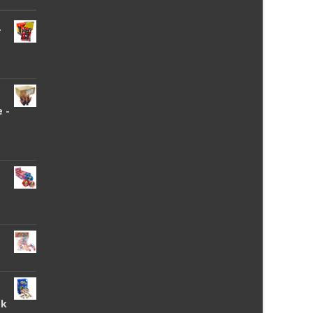
-
 -
tk