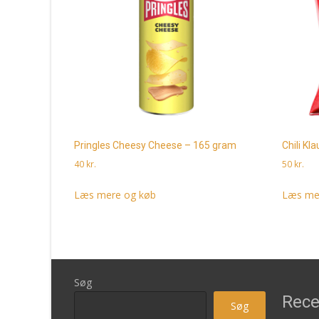
Pringles Cheesy Cheese – 165 gram
Chili Kl
40
kr.
50
kr.
Læs mere og køb
Læs me
Søg
Rece
Søg