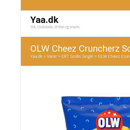
Yaa.dk
Slik, chokolade, drikke og snacks
OLW Cheez Cruncherz S
Yaa.dk
>
Varer
>
ERT Godis Singel
>
OLW Cheez Crun