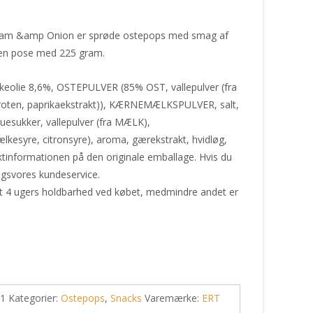
am &amp Onion er sprøde ostepops med smag af
 en pose med 225 gram.
keolie 8,6%, OSTEPULVER (85% OST, vallepulver (fra
aroten, paprikaekstrakt)), KÆRNEMÆLKSPULVER, salt,
druesukker, vallepulver (fra MÆLK),
kesyre, citronsyre), aroma, gærekstrakt, hvidløg,
duktinformationen på den originale emballage. Hvis du
igsvores kundeservice.
st 4 ugers holdbarhed ved købet, medmindre andet er
-1
Kategorier:
Ostepops
,
Snacks
Varemærke:
ERT