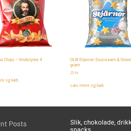
aus Chips – Vindstyrke 4
OLW Stjerner Sourcream & Onion
gram
25
kr.
re og køb
Læs mere og køb
Slik, chokolade, drik
nt Posts
snacks