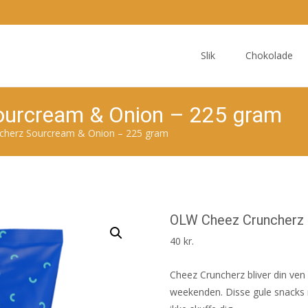
Skip
to
Slik
Chokolade
content
ourcream & Onion – 225 gram
cherz Sourcream & Onion – 225 gram
OLW Cheez Cruncherz 
40
kr.
Cheez Cruncherz bliver din ven 
weekenden. Disse gule snacks 