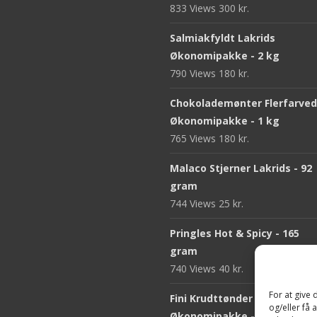
833 Views
300
kr.
Salmiakfyldt Lakrids
Økonomipakke - 2 kg
790 Views
180
kr.
Chokolademønter Flerfarve
Økonomipakke - 1 kg
765 Views
180
kr.
Malaco Stjerner Lakrids - 92
gram
744 Views
25
kr.
Pringles Hot & Spicy - 165
gram
740 Views
40
kr.
For at give
Fini Krudttønder Tyggegum
og/eller få 
Økonomipakke - 1 kg