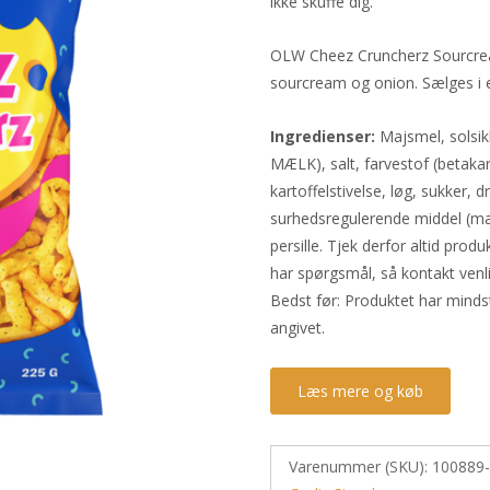
ikke skuffe dig.
OLW Cheez Cruncherz Sourcre
sourcream og onion. Sælges i
Ingredienser:
Majsmel, solsik
MÆLK), salt, farvestof (betak
kartoffelstivelse, løg, sukker, 
surhedsregulerende middel (mæl
persille. Tjek derfor altid pro
har spørgsmål, så kontakt venl
Bedst før: Produktet har mind
angivet.
Læs mere og køb
Varenummer (SKU):
100889