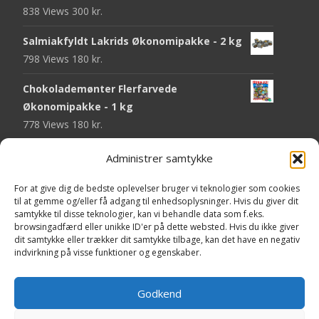
838 Views
300
kr.
Salmiakfyldt Lakrids Økonomipakke - 2 kg
798 Views
180
kr.
Chokolademønter Flerfarvede
Økonomipakke - 1 kg
778 Views
180
kr.
Malaco Stjerner Lakrids - 92 gram
Administrer samtykke
755 Views
25
kr.
For at give dig de bedste oplevelser bruger vi teknologier som cookies
Pringles Hot & Spicy - 165 gram
til at gemme og/eller få adgang til enhedsoplysninger. Hvis du giver dit
samtykke til disse teknologier, kan vi behandle data som f.eks.
751 Views
40
kr.
browsingadfærd eller unikke ID'er på dette websted. Hvis du ikke giver
dit samtykke eller trækker dit samtykke tilbage, kan det have en negativ
Fini Krudttønder Tyggegummi
indvirkning på visse funktioner og egenskaber.
Økonomipakke - 1 kg
739 Views
130
kr.
Godkend