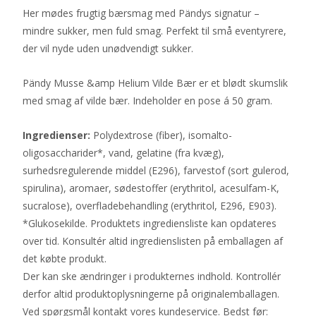
Her mødes frugtig bærsmag med Pändys signatur –
mindre sukker, men fuld smag. Perfekt til små eventyrere,
der vil nyde uden unødvendigt sukker.
Pändy Musse &amp Helium Vilde Bær er et blødt skumslik
med smag af vilde bær. Indeholder en pose á 50 gram.
Ingredienser:
Polydextrose (fiber), isomalto-
oligosaccharider*, vand, gelatine (fra kvæg),
surhedsregulerende middel (E296), farvestof (sort gulerod,
spirulina), aromaer, sødestoffer (erythritol, acesulfam-K,
sucralose), overfladebehandling (erythritol, E296, E903).
*Glukosekilde. Produktets ingrediensliste kan opdateres
over tid. Konsultér altid ingredienslisten på emballagen af
det købte produkt.
Der kan ske ændringer i produkternes indhold. Kontrollér
derfor altid produktoplysningerne på originalemballagen.
Ved spørgsmål kontakt vores kundeservice. Bedst før: