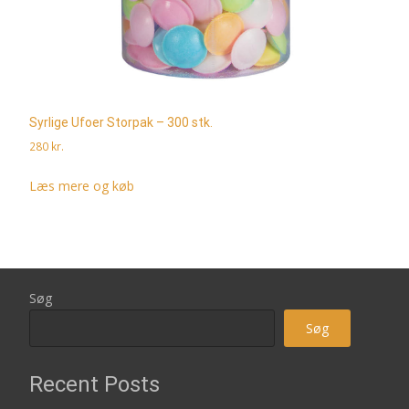
Syrlige Ufoer Storpak – 300 stk.
280
kr.
Læs mere og køb
Søg
Søg
Recent Posts