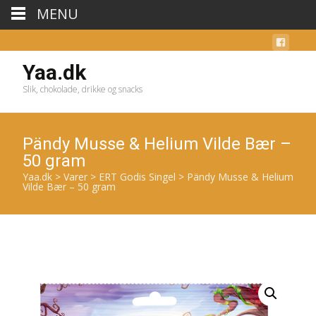
MENU
Yaa.dk
Slik, chokolade, drikke og snacks
Pändy Musse & Helium Vilde Bær –
50 gram
Yaa.dk
>
Varer
>
ERT Godis Singel
>
Pändy Musse & Helium
Vilde Bær – 50 gram