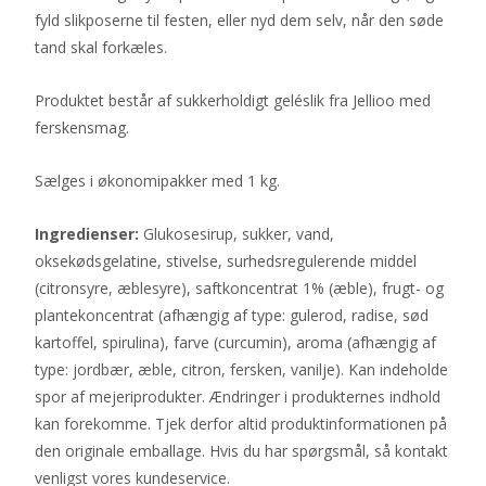
fyld slikposerne til festen, eller nyd dem selv, når den søde
tand skal forkæles.
Produktet består af sukkerholdigt geléslik fra Jellioo med
ferskensmag.
Sælges i økonomipakker med 1 kg.
Ingredienser:
Glukosesirup, sukker, vand,
oksekødsgelatine, stivelse, surhedsregulerende middel
(citronsyre, æblesyre), saftkoncentrat 1% (æble), frugt- og
plantekoncentrat (afhængig af type: gulerod, radise, sød
kartoffel, spirulina), farve (curcumin), aroma (afhængig af
type: jordbær, æble, citron, fersken, vanilje). Kan indeholde
spor af mejeriprodukter. Ændringer i produkternes indhold
kan forekomme. Tjek derfor altid produktinformationen på
den originale emballage. Hvis du har spørgsmål, så kontakt
venligst vores kundeservice.