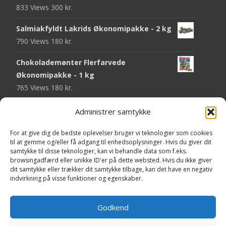
833 Views
300
kr.
Salmiakfyldt Lakrids Økonomipakke - 2 kg
790 Views
180
kr.
Chokolademønter Flerfarvede
Økonomipakke - 1 kg
765 Views
180
kr.
Malaco Stjerner Lakrids - 92 gram
Administrer samtykke
744 Views
25
kr.
For at give dig de bedste oplevelser bruger vi teknologier som cookies
Pringles Hot & Spicy - 165 gram
til at gemme og/eller få adgang til enhedsoplysninger. Hvis du giver dit
samtykke til disse teknologier, kan vi behandle data som f.eks.
740 Views
40
kr.
browsingadfærd eller unikke ID'er på dette websted. Hvis du ikke giver
dit samtykke eller trækker dit samtykke tilbage, kan det have en negativ
Fini Krudttønder Tyggegummi
indvirkning på visse funktioner og egenskaber.
Økonomipakke - 1 kg
732 Views
130
kr.
Godkend