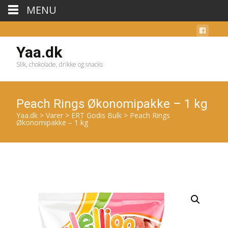
MENU
Yaa.dk
Slik, chokolade, drikke og snacks
Peach Rings Økonomipakke – 1 kg
Yaa.dk
>
Varer
>
ERT Godis Bulk
>
Peach Rings
Økonomipakke – 1 kg