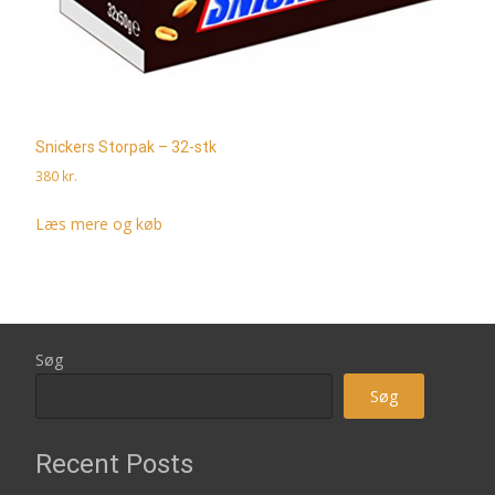
Snickers Storpak – 32-stk
380
kr.
Læs mere og køb
Søg
Søg
Recent Posts