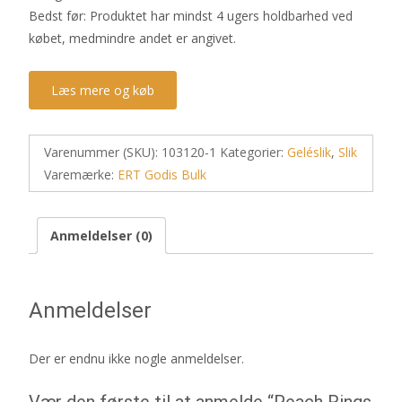
Bedst før: Produktet har mindst 4 ugers holdbarhed ved
købet, medmindre andet er angivet.
Læs mere og køb
Varenummer (SKU):
103120-1
Kategorier:
Geléslik
,
Slik
Varemærke:
ERT Godis Bulk
Anmeldelser (0)
Anmeldelser
Der er endnu ikke nogle anmeldelser.
Vær den første til at anmelde “Peach Rings