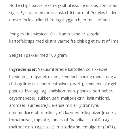
Hotte chips passer ekstra godt til iskolde drikke, som man
siger. Fyld op med mexicansk chili i form af Pringles til den
næste forfest eller til fredagshyggen hjemme i sofaen!
Pringles Hot Mexican Chili &amp Lime er sprøde
kartoffelchips med ekstra varme fra chili og et twist af lime.
Sælges i pakker med 160 gram.
Ingredienser:
Vakuumtørrede kartofler, solsikkeolie,
hvedemel, majsmel, rismel, krydderiblanding med smag af
chili og lime (vallepermeatpulver {mælk}, krydderier {røget
paprika, hvidløg, løg, spidskommen, paprika, sort peber,
cayennepebe}, sukker, salt, maltodextrin, kaliumklorid,
aromaer, surhedsregulerende midler {citronsyre,
natriumdiacetat, mælkesyre}, kærnemælkspulver {mælk},
tomatpulver, rapsolie, farvestof {paprikaekstrakt}, røget
maltodextrin, røget salt), maltodextrin, emulgator (E471),