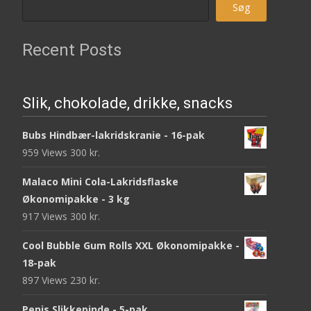
Søg
Recent Posts
Slik, chokolade, drikke, snacks
Bubs Hindbær-lakridskranie - 16-pak
959 Views
300
kr.
Malaco Mini Cola-Lakridsflaske
Økonomipakke - 3 kg
917 Views
300
kr.
Cool Bubble Gum Rolls XXL Økonomipakke -
18-pak
897 Views
230
kr.
Penis Slikkepinde - 5-pak