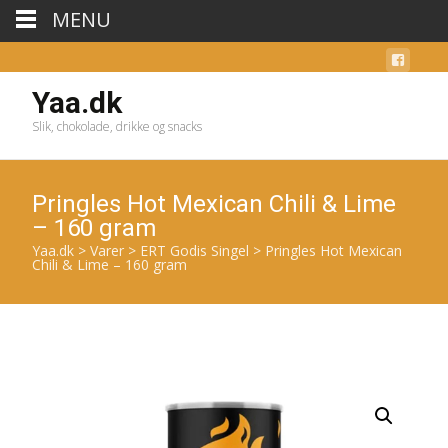
MENU
Yaa.dk
Slik, chokolade, drikke og snacks
Pringles Hot Mexican Chili & Lime
– 160 gram
Yaa.dk
>
Varer
>
ERT Godis Singel
>
Pringles Hot Mexican
Chili & Lime – 160 gram