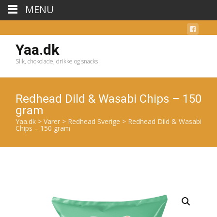
MENU
Yaa.dk
Slik, chokolade, drikke og snacks
Redhead Dild & Wasabi Chips – 150
gram
Yaa.dk
>
Varer
>
Redhead Sverige
>
Redhead Dild & Wasabi
Chips – 150 gram