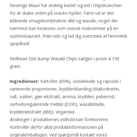
farverige Mauri har endelig kastet sig ind i chipsbranchen
for at skabe orden på snacks-hylden. Først ud er den
kildrende smagskombination dild og wasabi, noget der
nærmest kan beskrives som svensk midsommer på en
sushirestaurant. Prøv selv og lad dig overraske af himmelsk
sprødhed!
Redhead Dild &amp Wasabi Chips sælges i poser á 150
gram.
Ingredienser:
Kartofler (65%), solsikkeolie og rapsolie i
varierende proportioner, krydderiblanding (Maltodextrin,
salt, sukker, gær-ekstrakt, aroma, krydderi, peberrod,
surhedsregulerende middel (E330), wasabiblade,
krydderiekstrakt (dild)). Veganske.
Ændringer i produkternes indhold kan forekomme.
Kontroller derfor altid produktinformationen på
originalemballagen. Ved spørgsmål kontakt vores