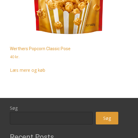
Werthers Popcorn Classic Pose
40
kr.
Læs mere og køb
Søg
Søg
Recent Posts