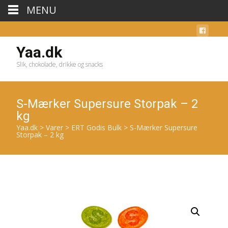
MENU
Yaa.dk
Slik, chokolade, drikke og snacks
S-Mærker Supersure Storpak – 2
kg
Yaa.dk
>
Varer
>
ERT Godis Bulk
>
S-Mærker Supersure
Storpak – 2 kg