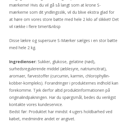
mærkerne! Hvis du vil gå så langt som at krone S-
mærkerne som dit yndlingsslik, vil du blive ekstra glad for
at høre om vores store bøtte med hele 2 kilo af slikket! Det
vil række i flere timer!&nbsp
Disse lækre og supersure S-Mærker sælges i en stor bøtte
med hele 2 kg.
Ingredienser:
Sukker, glukose, gelatine (nød),
surhedsregulerende middel (æblesyre, natriumcitrat),
aromaer, farvestoffer (curcumin, karmin, chlorophyllin-
kobber-kompleks). Forandringer i produkternes indhold kan
forekomme. Tjek derfor altid produktinformationen på
originalindpakningen. Har du spørgsmål, bedes du venligst
kontakte vores kundeservice.
Bedst før: Produktet har mindst 4 ugers holdbarhed ved
købet, medmindre andet er angivet.