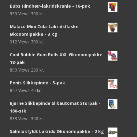
Bubs Hindbær-lakridskranie - 16-pak
950 Views
300
kr.
Malaco Mini Cola-Lakridsflaske
Økonomipakke - 3 kg
912 Views
300
kr.
Cool Bubble Gum Rolls XXL Økonomipakke -
18-pak
890 Views
230
kr.
Penis Slikkepinde - 5-pak
847 Views
40
kr.
Bjørne Slikkepinde Slikautomat Storpak -
180-stk
833 Views
300
kr.
Salmiakfyldt Lakrids Økonomipakke - 2 kg