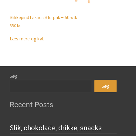
Slikkepind Lakrids Storpak – 50-stk
350
kr.
Læs mere og køb
Søg
Søg
Recent Posts
Slik, chokolade, drikke, snacks