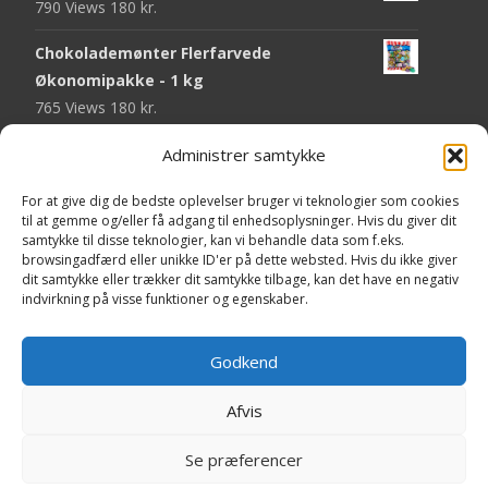
790 Views
180
kr.
Chokolademønter Flerfarvede
Økonomipakke - 1 kg
765 Views
180
kr.
Malaco Stjerner Lakrids - 92 gram
Administrer samtykke
744 Views
25
kr.
For at give dig de bedste oplevelser bruger vi teknologier som cookies
til at gemme og/eller få adgang til enhedsoplysninger. Hvis du giver dit
Pringles Hot & Spicy - 165 gram
samtykke til disse teknologier, kan vi behandle data som f.eks.
740 Views
40
kr.
browsingadfærd eller unikke ID'er på dette websted. Hvis du ikke giver
dit samtykke eller trækker dit samtykke tilbage, kan det have en negativ
Fini Krudttønder Tyggegummi
indvirkning på visse funktioner og egenskaber.
Økonomipakke - 1 kg
732 Views
130
kr.
Godkend
Afvis
Copyright © Yaa.dk
Se præferencer
Powered by WordPress
, Theme
i-craft
by TemplatesNext.