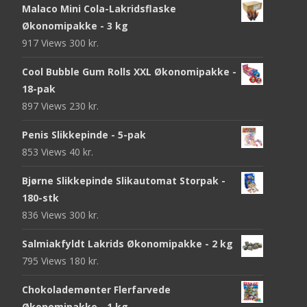
Malaco Mini Cola-Lakridsflaske
Økonomipakke - 3 kg
917 Views
300
kr.
Cool Bubble Gum Rolls XXL Økonomipakke -
18-pak
897 Views
230
kr.
Penis Slikkepinde - 5-pak
853 Views
40
kr.
Bjørne Slikkepinde Slikautomat Storpak -
180-stk
836 Views
300
kr.
Salmiakfyldt Lakrids Økonomipakke - 2 kg
795 Views
180
kr.
Chokolademønter Flerfarvede
Økonomipakke - 1 kg