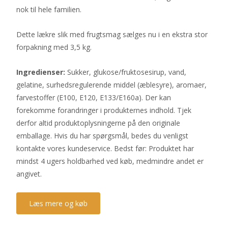
nok til hele familien.
Dette lækre slik med frugtsmag sælges nu i en ekstra stor
forpakning med 3,5 kg.
Ingredienser:
Sukker, glukose/fruktosesirup, vand,
gelatine, surhedsregulerende middel (æblesyre), aromaer,
farvestoffer (E100, E120, E133/E160a). Der kan
forekomme forandringer i produkternes indhold. Tjek
derfor altid produktoplysningerne på den originale
emballage. Hvis du har spørgsmål, bedes du venligst
kontakte vores kundeservice. Bedst før: Produktet har
mindst 4 ugers holdbarhed ved køb, medmindre andet er
angivet.
Læs mere og køb