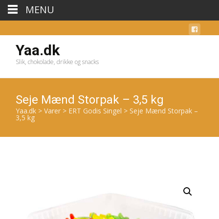
MENU
Yaa.dk
Slik, chokolade, drikke og snacks
Seje Mænd Storpak – 3,5 kg
Yaa.dk
>
Varer
>
ERT Godis Singel
>
Seje Mænd Storpak –
3,5 kg