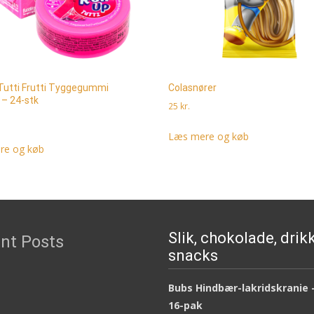
 Tutti Frutti Tyggegummi
Colasnører
 – 24-stk
25
kr.
Læs mere og køb
re og køb
Slik, chokolade, drik
nt Posts
snacks
Bubs Hindbær-lakridskranie 
16-pak