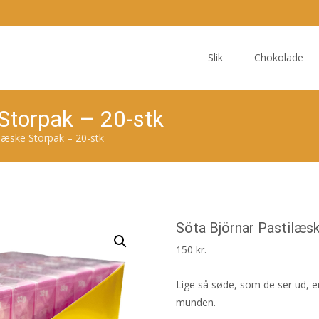
Skip
to
Slik
Chokolade
content
 Storpak – 20-stk
læske Storpak – 20-stk
Söta Björnar Pastilæs
150
kr.
Lige så søde, som de ser ud, e
munden.