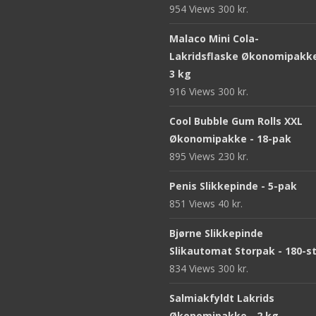
954 Views
300
kr.
Malaco Mini Cola-
Lakridsflaske Økonomipakke
3 kg
916 Views
300
kr.
Cool Bubble Gum Rolls XXL
Økonomipakke - 18-pak
895 Views
230
kr.
Penis Slikkepinde - 5-pak
851 Views
40
kr.
Bjørne Slikkepinde
Slikautomat Storpak - 180-s
834 Views
300
kr.
Salmiakfyldt Lakrids
Økonomipakke - 2 kg