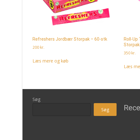
Refreshers Jordbær Storpak – 60-stk
Roll-Up
Storpak
200
kr.
350
kr.
Læs mere og køb
Læs me
Søg
Rece
Søg