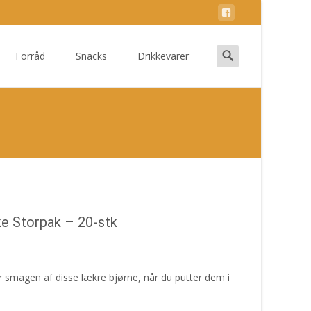
Search
Forråd
Snacks
Drikkevarer
for:
ke Storpak – 20-stk
r smagen af disse lækre bjørne, når du putter dem i