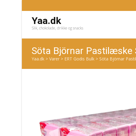
Yaa.dk
Slik, chokolade, drikke og snacks
Söta Björnar Pastilæske
Yaa.dk
>
Varer
>
ERT Godis Bulk
>
Söta Björnar Pasti