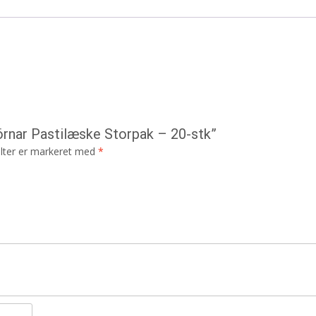
örnar Pastilæske Storpak – 20-stk”
lter er markeret med
*