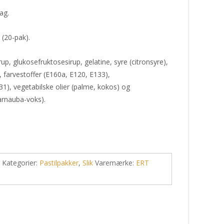
ag.
 (20-pak).
up, glukosefruktosesirup, gelatine, syre (citronsyre),
 farvestoffer (E160a, E120, E133),
1), vegetabilske olier (palme, kokos) og
arnauba-voks).
Kategorier:
Pastilpakker
,
Slik
Varemærke:
ERT