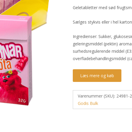
Geletabletter med sød frugtsm
Sælges stykvis eller i hel karton
Ingredienser: Sukker, glukosesir
geleringsmiddel (pektin) aroma,
surhedsregulerende middel (E33
overfladebehandlingsmiddel (c
Læs mere og køb
Varenummer (SKU):
24981-2
Godis Bulk