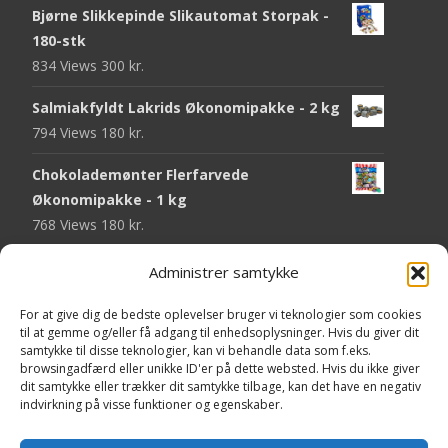
Bjørne Slikkepinde Slikautomat Storpak -
180-stk
834 Views
300
kr.
Salmiakfyldt Lakrids Økonomipakke - 2 kg
794 Views
180
kr.
Chokolademønter Flerfarvede
Økonomipakke - 1 kg
768 Views
180
kr.
Malaco Stjerner Lakrids - 92 gram
Administrer samtykke
747 Views
25
kr.
For at give dig de bedste oplevelser bruger vi teknologier som cookies
Pringles Hot & Spicy - 165 gram
til at gemme og/eller få adgang til enhedsoplysninger. Hvis du giver dit
samtykke til disse teknologier, kan vi behandle data som f.eks.
743 Views
40
kr.
browsingadfærd eller unikke ID'er på dette websted. Hvis du ikke giver
dit samtykke eller trækker dit samtykke tilbage, kan det have en negativ
Fini Krudttønder Tyggegummi
indvirkning på visse funktioner og egenskaber.
Økonomipakke - 1 kg