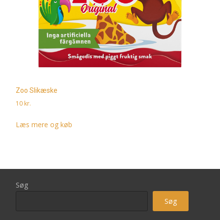
Zoo Slikæske
10
kr.
Læs mere og køb
Søg
Søg