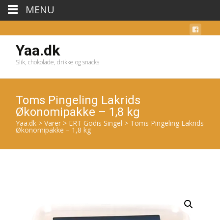
MENU
Yaa.dk
Slik, chokolade, drikke og snacks
Toms Pingeling Lakrids
Økonomipakke – 1,8 kg
Yaa.dk
>
Varer
>
ERT Godis Singel
>
Toms Pingeling Lakrids
Økonomipakke – 1,8 kg