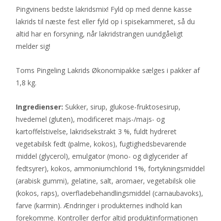
Pingvinens bedste lakridsmix! Fyld op med denne kasse
lakrids til næste fest eller fyld op i spisekammeret, så du
altid har en forsyning, når lakridstrangen uundgåeligt
melder sig!
Toms Pingeling Lakrids Økonomipakke sælges i pakker af
1,8 kg.
Ingredienser:
Sukker, sirup, glukose-fruktosesirup,
hvedemel (gluten), modificeret majs-/majs- og
kartoffelstivelse, lakridsekstrakt 3 %, fuldt hydreret
vegetabilsk fedt (palme, kokos), fugtighedsbevarende
middel (glycerol), emulgator (mono- og diglycerider af
fedtsyrer), kokos, ammoniumchlorid 1%, fortykningsmiddel
(arabisk gummi), gelatine, salt, aromaer, vegetabilsk olie
(kokos, raps), overfladebehandlingsmiddel (carnaubavoks),
farve (karmin). Ændringer i produkternes indhold kan
forekomme. Kontroller derfor altid produktinformationen