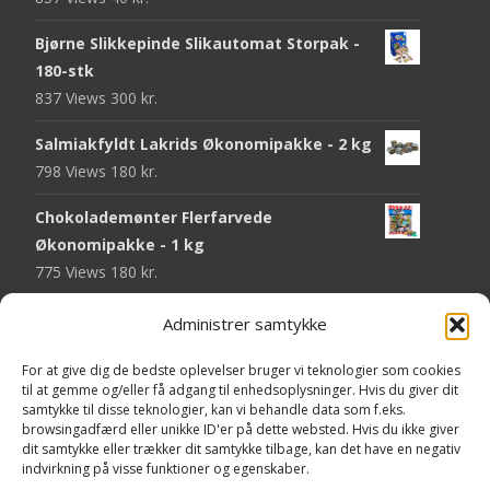
Bjørne Slikkepinde Slikautomat Storpak -
180-stk
837 Views
300
kr.
Salmiakfyldt Lakrids Økonomipakke - 2 kg
798 Views
180
kr.
Chokolademønter Flerfarvede
Økonomipakke - 1 kg
775 Views
180
kr.
Malaco Stjerner Lakrids - 92 gram
Administrer samtykke
752 Views
25
kr.
For at give dig de bedste oplevelser bruger vi teknologier som cookies
Pringles Hot & Spicy - 165 gram
til at gemme og/eller få adgang til enhedsoplysninger. Hvis du giver dit
samtykke til disse teknologier, kan vi behandle data som f.eks.
751 Views
40
kr.
browsingadfærd eller unikke ID'er på dette websted. Hvis du ikke giver
dit samtykke eller trækker dit samtykke tilbage, kan det have en negativ
Fini Krudttønder Tyggegummi
indvirkning på visse funktioner og egenskaber.