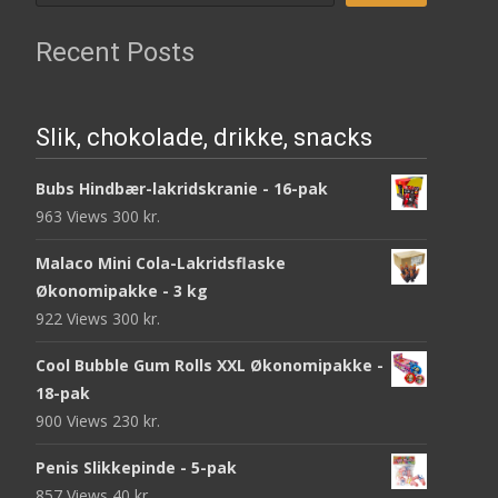
Recent Posts
Slik, chokolade, drikke, snacks
Bubs Hindbær-lakridskranie - 16-pak
963 Views
300
kr.
Malaco Mini Cola-Lakridsflaske
Økonomipakke - 3 kg
922 Views
300
kr.
Cool Bubble Gum Rolls XXL Økonomipakke -
18-pak
900 Views
230
kr.
Penis Slikkepinde - 5-pak
857 Views
40
kr.