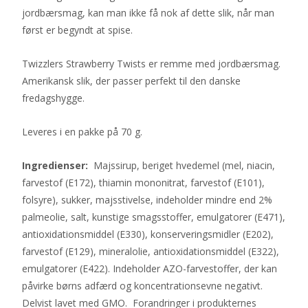
jordbærsmag, kan man ikke få nok af dette slik, når man
først er begyndt at spise.
Twizzlers Strawberry Twists er remme med jordbærsmag.
Amerikansk slik, der passer perfekt til den danske
fredagshygge.
Leveres i en pakke på 70 g.
Ingredienser:
Majssirup, beriget hvedemel (mel, niacin,
farvestof (E172), thiamin mononitrat, farvestof (E101),
folsyre), sukker, majsstivelse, indeholder mindre end 2%
palmeolie, salt, kunstige smagsstoffer, emulgatorer (E471),
antioxidationsmiddel (E330), konserveringsmidler (E202),
farvestof (E129), mineralolie, antioxidationsmiddel (E322),
emulgatorer (E422). Indeholder AZO-farvestoffer, der kan
påvirke børns adfærd og koncentrationsevne negativt.
Delvist lavet med GMO. Forandringer i produkternes