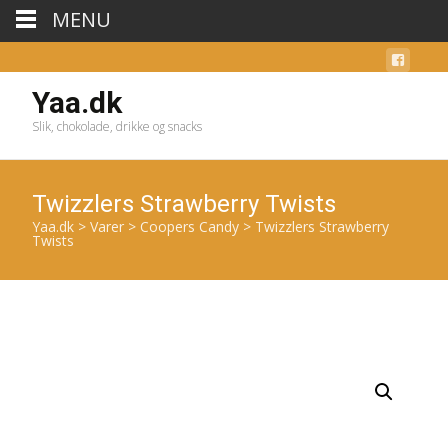
MENU
Yaa.dk
Slik, chokolade, drikke og snacks
Twizzlers Strawberry Twists
Yaa.dk
>
Varer
>
Coopers Candy
>
Twizzlers Strawberry
Twists