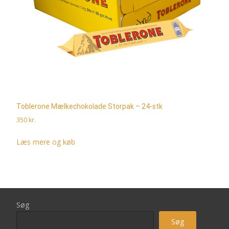
Toblerone Mælkechokolade Storpak – 24-stk
350
kr.
Læs mere og køb
Søg
Søg