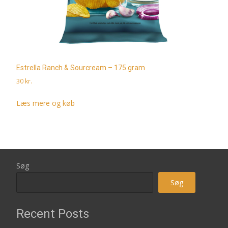
Estrella Ranch & Sourcream – 175 gram
30
kr.
Læs mere og køb
Søg
Søg
Recent Posts