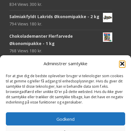
834 Views
300
kr.
Salmiakfyldt Lakrids Økonomipakke - 2 kg
794 Views
180
kr.
Chokolademønter Flerfarvede
Økonomipakke - 1 kg
768 Views
180
kr.
Malaco Stjerner Lakrids - 92 gram
Administrer samtykke
747 Views
25
kr.
For at give dig de bedste oplevelser bruger vi teknologier som cookies
til at gemme og/eller få adgang til enhedsoplysninger. Hvis du giver dit
Pringles Hot & Spicy - 165 gram
samtykke til disse teknologier, kan vi behandle data som f.eks.
743 Views
40
kr.
browsingadfærd eller unikke ID'er på dette websted. Hvis du ikke giver
dit samtykke eller trækker dit samtykke tilbage, kan det have en negativ
Fini Krudttønder Tyggegummi
indvirkning på visse funktioner og egenskaber.
Økonomipakke - 1 kg
733 Views
130
kr.
Godkend