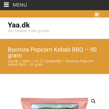
MENU
Yaa.dk
Slik, chokolade, drikke og snacks
Boomza Popcorn Kebab BBQ – 90
gram
Yaa.dk
>
Varer
>
US 2 U (JellyBelly)
>
Boomza Popcorn
Kebab BBQ – 90 gram