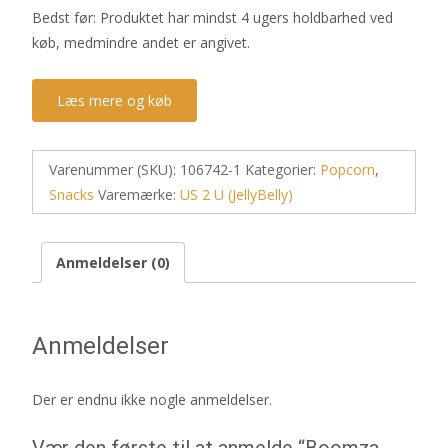
Bedst før: Produktet har mindst 4 ugers holdbarhed ved
køb, medmindre andet er angivet.
Læs mere og køb
Varenummer (SKU):
106742-1
Kategorier:
Popcorn
,
Snacks
Varemærke:
US 2 U (JellyBelly)
Anmeldelser (0)
Anmeldelser
Der er endnu ikke nogle anmeldelser.
Vær den første til at anmelde “Boomza