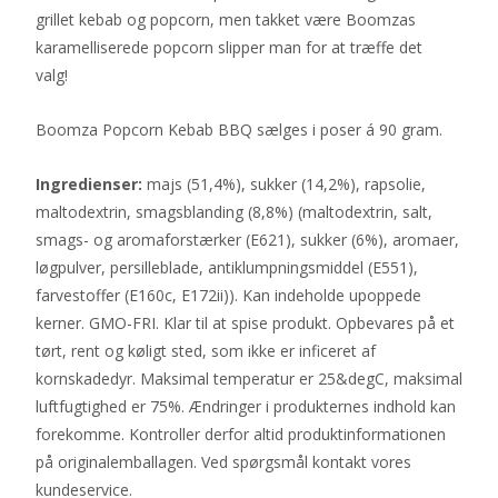
grillet kebab og popcorn, men takket være Boomzas
karamelliserede popcorn slipper man for at træffe det
valg!
Boomza Popcorn Kebab BBQ sælges i poser á 90 gram.
Ingredienser:
majs (51,4%), sukker (14,2%), rapsolie,
maltodextrin, smagsblanding (8,8%) (maltodextrin, salt,
smags- og aromaforstærker (E621), sukker (6%), aromaer,
løgpulver, persilleblade, antiklumpningsmiddel (E551),
farvestoffer (E160c, E172ii)). Kan indeholde upoppede
kerner. GMO-FRI. Klar til at spise produkt. Opbevares på et
tørt, rent og køligt sted, som ikke er inficeret af
kornskadedyr. Maksimal temperatur er 25&degC, maksimal
luftfugtighed er 75%. Ændringer i produkternes indhold kan
forekomme. Kontroller derfor altid produktinformationen
på originalemballagen. Ved spørgsmål kontakt vores
kundeservice.