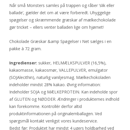
Når små Monsters samles på trappen og råber ‘slik eller
ballade’, gælder det om at være forberedt. Uhyggelige
spøgelser og skræmmende græskar af mælkechokolade
gør tricket – ellers venter balladen lige om hjørnet!
Chokolade Græskar &amp Spøgelser i Net sælges i en
pakke à 72 gram.
Ingredienser:
sukker, HELMÆLKSPULVER (16,5%),
kakaomasse, kakaosmør, VALLEPULVER, emulgator
(SOJAlecithin), naturlig vaniljesmag. Mælkechokoladen
indeholder mindst 28% kakao. Øvrig information:
Indeholder SOJA og MÆLKEPROTEIN. Kan indeholde spor
af GLUTEN og NØDDER. Ændringer i produkternes indhold
kan forekomme. Kontrollér derfor altid
produktinformationen på originalemballagen. Ved
spørgsmål kontakt venligst vores kundeservice.
Bedst før: Produktet har mindst 4 ugers holdbarhed ved