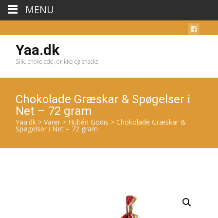
MENU
Yaa.dk
Slik, chokolade, drikke og snacks
Chokolade Græskar & Spøgelser i
Net – 72 gram
Yaa.dk
>
Varer
>
Hultén Godis
>
Chokolade Græskar &
Spøgelser i Net – 72 gram