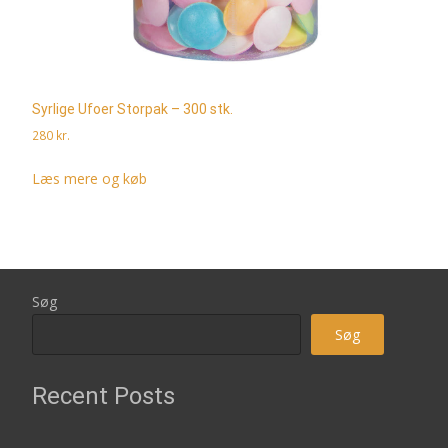
Syrlige Ufoer Storpak – 300 stk.
280
kr.
Læs mere og køb
Søg
Søg
Recent Posts