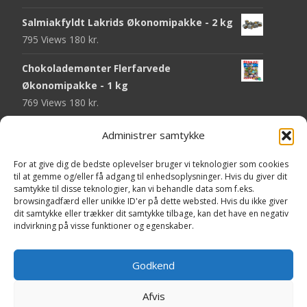
Salmiakfyldt Lakrids Økonomipakke - 2 kg
795 Views
180
kr.
Chokolademønter Flerfarvede
Økonomipakke - 1 kg
769 Views
180
kr.
Malaco Stjerner Lakrids - 92 gram
Administrer samtykke
750 Views
25
kr.
For at give dig de bedste oplevelser bruger vi teknologier som cookies
Pringles Hot & Spicy - 165 gram
til at gemme og/eller få adgang til enhedsoplysninger. Hvis du giver dit
samtykke til disse teknologier, kan vi behandle data som f.eks.
745 Views
40
kr.
browsingadfærd eller unikke ID'er på dette websted. Hvis du ikke giver
dit samtykke eller trækker dit samtykke tilbage, kan det have en negativ
Fini Krudttønder Tyggegummi
indvirkning på visse funktioner og egenskaber.
Økonomipakke - 1 kg
734 Views
130
kr.
Godkend
Afvis