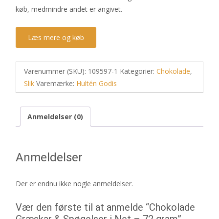
køb, medmindre andet er angivet.
Læs mere og køb
Varenummer (SKU):
109597-1
Kategorier:
Chokolade
,
Slik
Varemærke:
Hultén Godis
Anmeldelser (0)
Anmeldelser
Der er endnu ikke nogle anmeldelser.
Vær den første til at anmelde “Chokolade
Græskar & Spøgelser i Net – 72 gram”