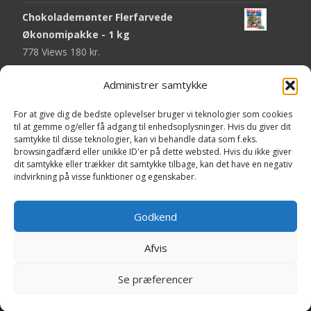
Chokolademønter Flerfarvede
Økonomipakke - 1 kg
778 Views
180
kr.
Malaco Stjerner Lakrids - 92 gram
Administrer samtykke
755 Views
25
kr.
For at give dig de bedste oplevelser bruger vi teknologier som cookies
Pringles Hot & Spicy - 165 gram
til at gemme og/eller få adgang til enhedsoplysninger. Hvis du giver dit
samtykke til disse teknologier, kan vi behandle data som f.eks.
751 Views
40
kr.
browsingadfærd eller unikke ID'er på dette websted. Hvis du ikke giver
dit samtykke eller trækker dit samtykke tilbage, kan det have en negativ
Fini Krudttønder Tyggegummi
indvirkning på visse funktioner og egenskaber.
Økonomipakke - 1 kg
739 Views
130
kr.
Godkend
Afvis
Copyright © Yaa.dk
Se præferencer
Powered by WordPress
, Theme
i-craft
by TemplatesNext.