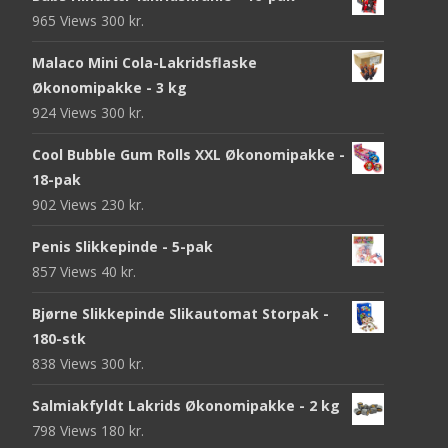
965 Views
300
kr.
Malaco Mini Cola-Lakridsflaske
Økonomipakke - 3 kg
924 Views
300
kr.
Cool Bubble Gum Rolls XXL Økonomipakke -
18-pak
902 Views
230
kr.
Penis Slikkepinde - 5-pak
857 Views
40
kr.
Bjørne Slikkepinde Slikautomat Storpak -
180-stk
838 Views
300
kr.
Salmiakfyldt Lakrids Økonomipakke - 2 kg
798 Views
180
kr.