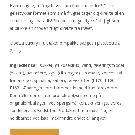
Hvem sagde, at frugthaven kun findes udenfor? Disse
geléstykker formet som små frugter tager dig direkte til en
sommerdag i paradis! Slik, der smager lige så dejligt som
at plukke en moden frugt direkte fra træet.
Cloetta Luxury Fruit Økonomipakke sælges i plastbøtte à
2,5 kg.
Ingredienser:
sukker, glukosesirup, vand, geleringsmiddel
(pektin), havrefibre, syre (citronsyre), aromaer, koncentrat
fra (ananas, spirulina, saflor), farvestoffer (E120, E100,
E163). Ændringer i produkternes indhold kan forekomme.
Kontrollér derfor altid produktoplysningerne på
originalemballagen. Ved spørgsmål kontakt venligst vores
kundeservice. Bedst før: Produktet har mindst 4 ugers
holdbarhed ved køb, medmindre andet er angivet.