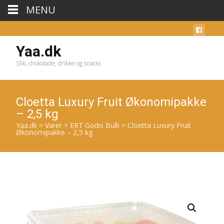
MENU
Yaa.dk
Slik, chokolade, drikke og snacks
Cloetta Luxury Fruit Økonomipakke
– 2,5 kg
Yaa.dk
>
Varer
>
ERT Godis Bulk
>
Cloetta Luxury Fruit
Økonomipakke – 2,5 kg