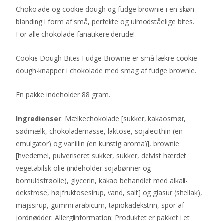
Chokolade og cookie dough og fudge brownie i en skøn
blanding i form af små, perfekte og uimodståelige bites.
For alle chokolade-fanatikere derude!
Cookie Dough Bites Fudge Brownie er små lækre cookie
dough-knapper i chokolade med smag af fudge brownie.
En pakke indeholder 88 gram.
Ingredienser
: Mælkechokolade [sukker, kakaosmør,
sødmælk, chokolademasse, laktose, sojalecithin (en
emulgator) og vanillin (en kunstig aroma)], brownie
[hvedemel, pulveriseret sukker, sukker, delvist hærdet
vegetabilsk olie (indeholder sojabønner og
bomuldsfrøolie), glycerin, kakao behandlet med alkali-
dekstrose, højfruktosesirup, vand, salt] og glasur (shellak),
majssirup, gummi arabicum, tapiokadekstrin, spor af
jordnødder. Allergiinformation: Produktet er pakket i et