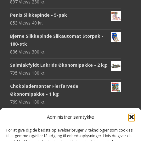
897 Views
230
kr.
Penis Slikkepinde - 5-pak
853 Views
40
kr.
Bjørne Slikkepinde Slikautomat Storpak -
180-stk
836 Views
300
kr.
Salmiakfyldt Lakrids Økonomipakke - 2 kg
795 Views
180
kr.
Chokolademønter Flerfarvede
Økonomipakke - 1 kg
769 Views
180
kr.
Malaco Stjerner Lakrids - 92 gram
Administrer samtykke
750 Views
25
kr.
For at give dig de bedste oplevelser bruger vi teknologier som cookies
Pringles Hot & Spicy - 165 gram
til at gemme og/eller få adgang til enhedsoplysninger. Hvis du giver dit