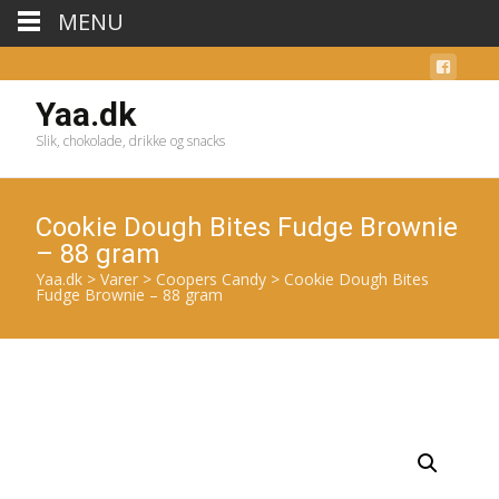
MENU
Yaa.dk
Slik, chokolade, drikke og snacks
Cookie Dough Bites Fudge Brownie
– 88 gram
Yaa.dk
>
Varer
>
Coopers Candy
>
Cookie Dough Bites
Fudge Brownie – 88 gram