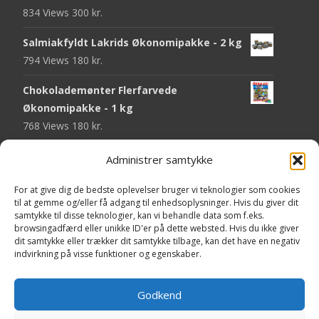
834 Views
300
kr.
Salmiakfyldt Lakrids Økonomipakke - 2 kg
794 Views
180
kr.
Chokolademønter Flerfarvede
Økonomipakke - 1 kg
768 Views
180
kr.
Malaco Stjerner Lakrids - 92 gram
Administrer samtykke
747 Views
25
kr.
For at give dig de bedste oplevelser bruger vi teknologier som cookies
Pringles Hot & Spicy - 165 gram
til at gemme og/eller få adgang til enhedsoplysninger. Hvis du giver dit
samtykke til disse teknologier, kan vi behandle data som f.eks.
743 Views
40
kr.
browsingadfærd eller unikke ID'er på dette websted. Hvis du ikke giver
dit samtykke eller trækker dit samtykke tilbage, kan det have en negativ
Fini Krudttønder Tyggegummi
indvirkning på visse funktioner og egenskaber.
Økonomipakke - 1 kg
733 Views
130
kr.
Godkend