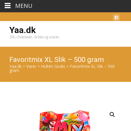
MENU
Yaa.dk
Slik, chokolade, drikke og snacks
Favoritmix XL Slik – 500 gram
Yaa.dk
>
Varer
>
Hultén Godis
>
Favoritmix XL Slik – 500
gram