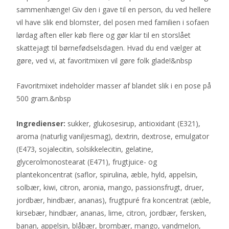
sammenhænge! Giv den i gave til en person, du ved hellere
vil have slik end blomster, del posen med familien i sofaen
lørdag aften eller køb flere og gør klar til en storslået
skattejagt til børnefødselsdagen. Hvad du end vælger at
gøre, ved vi, at favoritmixen vil gøre folk glade!&nbsp
Favoritmixet indeholder masser af blandet slik i en pose på
500 gram.&nbsp
Ingredienser:
sukker, glukosesirup, antioxidant (E321),
aroma (naturlig vaniljesmag), dextrin, dextrose, emulgator
(E473, sojalecitin, solsikkelecitin, gelatine,
glycerolmonostearat (E471), frugtjuice- og
plantekoncentrat (saflor, spirulina, æble, hyld, appelsin,
solbær, kiwi, citron, aronia, mango, passionsfrugt, druer,
jordbær, hindbær, ananas), frugtpuré fra koncentrat (æble,
kirsebær, hindbær, ananas, lime, citron, jordbær, fersken,
banan, appelsin, blåbær, brombær, mango, vandmelon,