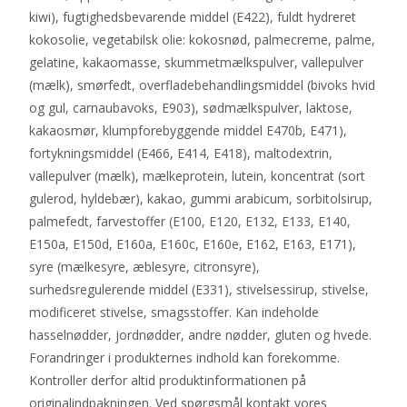
kiwi), fugtighedsbevarende middel (E422), fuldt hydreret
kokosolie, vegetabilsk olie: kokosnød, palmecreme, palme,
gelatine, kakaomasse, skummetmælkspulver, vallepulver
(mælk), smørfedt, overfladebehandlingsmiddel (bivoks hvid
og gul, carnaubavoks, E903), sødmælkspulver, laktose,
kakaosmør, klumpforebyggende middel E470b, E471),
fortykningsmiddel (E466, E414, E418), maltodextrin,
vallepulver (mælk), mælkeprotein, lutein, koncentrat (sort
gulerod, hyldebær), kakao, gummi arabicum, sorbitolsirup,
palmefedt, farvestoffer (E100, E120, E132, E133, E140,
E150a, E150d, E160a, E160c, E160e, E162, E163, E171),
syre (mælkesyre, æblesyre, citronsyre),
surhedsregulerende middel (E331), stivelsessirup, stivelse,
modificeret stivelse, smagsstoffer. Kan indeholde
hasselnødder, jordnødder, andre nødder, gluten og hvede.
Forandringer i produkternes indhold kan forekomme.
Kontroller derfor altid produktinformationen på
originalindpakningen. Ved spørgsmål kontakt vores