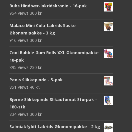
Bubs Hindbær-lakridskranie - 16-pak
954 Views
300
kr.
Malaco Mini Cola-Lakridsflaske
Økonomipakke - 3 kg
916 Views
300
kr.
Cool Bubble Gum Rolls XXL Økonomipakke -
18-pak
895 Views
230
kr.
Penis Slikkepinde - 5-pak
851 Views
40
kr.
Bjørne Slikkepinde Slikautomat Storpak -
180-stk
834 Views
300
kr.
Salmiakfyldt Lakrids Økonomipakke - 2 kg