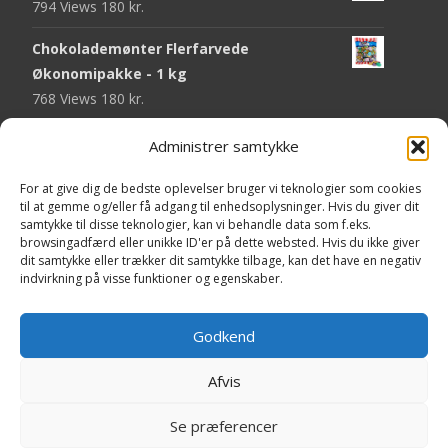
794 Views
180
kr.
Chokolademønter Flerfarvede
Økonomipakke - 1 kg
768 Views
180
kr.
Malaco Stjerner Lakrids - 92 gram
Administrer samtykke
747 Views
25
kr.
For at give dig de bedste oplevelser bruger vi teknologier som cookies
Pringles Hot & Spicy - 165 gram
til at gemme og/eller få adgang til enhedsoplysninger. Hvis du giver dit
samtykke til disse teknologier, kan vi behandle data som f.eks.
743 Views
40
kr.
browsingadfærd eller unikke ID'er på dette websted. Hvis du ikke giver
dit samtykke eller trækker dit samtykke tilbage, kan det have en negativ
Fini Krudttønder Tyggegummi
indvirkning på visse funktioner og egenskaber.
Økonomipakke - 1 kg
733 Views
130
kr.
Godkend
Afvis
Copyright © Yaa.dk
Se præferencer
Powered by WordPress
, Theme
i-craft
by TemplatesNext.