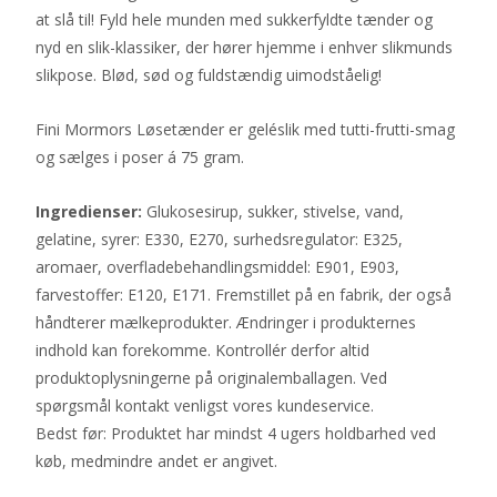
at slå til! Fyld hele munden med sukkerfyldte tænder og
nyd en slik-klassiker, der hører hjemme i enhver slikmunds
slikpose. Blød, sød og fuldstændig uimodståelig!
Fini Mormors Løsetænder er geléslik med tutti-frutti-smag
og sælges i poser á 75 gram.
Ingredienser:
Glukosesirup, sukker, stivelse, vand,
gelatine, syrer: E330, E270, surhedsregulator: E325,
aromaer, overfladebehandlingsmiddel: E901, E903,
farvestoffer: E120, E171. Fremstillet på en fabrik, der også
håndterer mælkeprodukter. Ændringer i produkternes
indhold kan forekomme. Kontrollér derfor altid
produktoplysningerne på originalemballagen. Ved
spørgsmål kontakt venligst vores kundeservice.
Bedst før: Produktet har mindst 4 ugers holdbarhed ved
køb, medmindre andet er angivet.