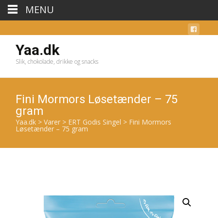
MENU
Yaa.dk
Slik, chokolade, drikke og snacks
Fini Mormors Løsetænder – 75
gram
Yaa.dk
>
Varer
>
ERT Godis Singel
>
Fini Mormors
Løsetænder – 75 gram