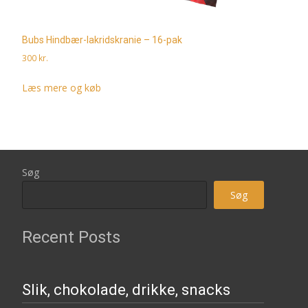
Bubs Hindbær-lakridskranie – 16-pak
300
kr.
Læs mere og køb
Søg
Søg
Recent Posts
Slik, chokolade, drikke, snacks