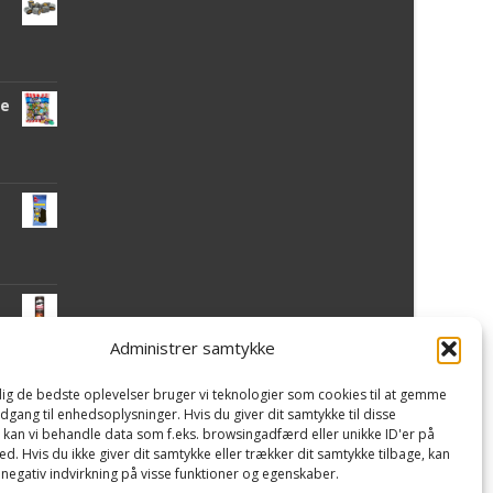
de
Administrer samtykke
 dig de bedste oplevelser bruger vi teknologier som cookies til at gemme
mi
adgang til enhedsoplysninger. Hvis du giver dit samtykke til disse
, kan vi behandle data som f.eks. browsingadfærd eller unikke ID'er på
d. Hvis du ikke giver dit samtykke eller trækker dit samtykke tilbage, kan
 negativ indvirkning på visse funktioner og egenskaber.