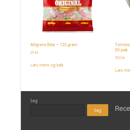
Ahlgrens Bilar – 125 gram
Tomtesl
50-pak
25
kr.
350
kr.
Læs mere og køb
Læs me
Søg
Rece
Søg