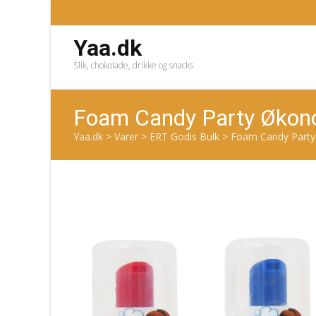
Yaa.dk
Slik, chokolade, drikke og snacks
Foam Candy Party Økon
Yaa.dk
>
Varer
>
ERT Godis Bulk
>
Foam Candy Party