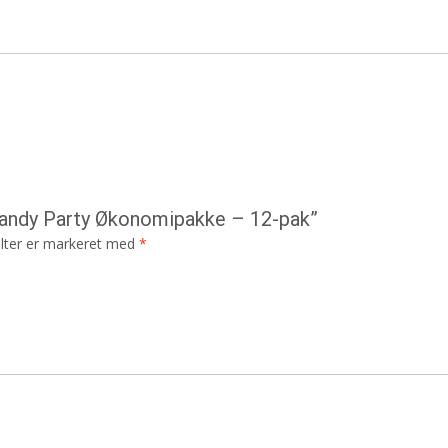
Candy Party Økonomipakke – 12-pak”
lter er markeret med
*