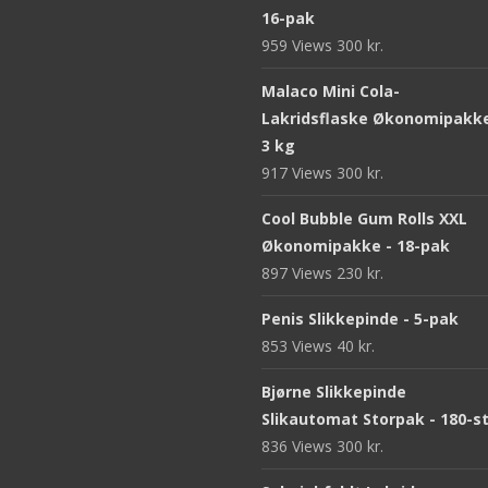
16-pak
959 Views
300
kr.
Malaco Mini Cola-
Lakridsflaske Økonomipakke
3 kg
917 Views
300
kr.
Cool Bubble Gum Rolls XXL
Økonomipakke - 18-pak
897 Views
230
kr.
Penis Slikkepinde - 5-pak
853 Views
40
kr.
Bjørne Slikkepinde
Slikautomat Storpak - 180-s
836 Views
300
kr.