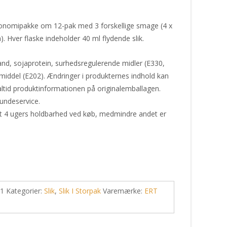
onomipakke om 12-pak med 3 forskellige smage (4 x
). Hver flaske indeholder 40 ml flydende slik.
and, sojaprotein, surhedsregulerende midler (E330,
iddel (E202). Ændringer i produkternes indhold kan
ltid produktinformationen på originalemballagen.
undeservice.
st 4 ugers holdbarhed ved køb, medmindre andet er
-1
Kategorier:
Slik
,
Slik I Storpak
Varemærke:
ERT