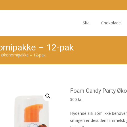
Skip
to
Slik
Chokolade
content
omipakke – 12-pak
 Økonomipakke – 12-pak
Foam Candy Party Øko
300
kr.
Flydende slik som ikke behøver 
smagen er desuden himmelsk god