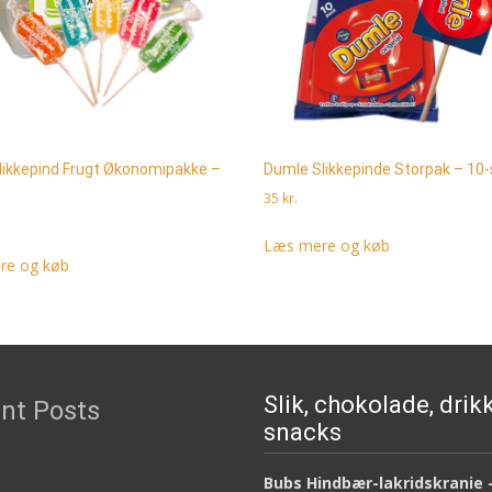
ikkepind Frugt Økonomipakke –
Dumle Slikkepinde Storpak – 10-
35
kr.
Læs mere og køb
re og køb
Slik, chokolade, drik
nt Posts
snacks
Bubs Hindbær-lakridskranie 