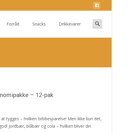
Search
Forråd
Snacks
Drikkevarer
for:
nomipakke – 12-pak
at tygges – hvilken tidsbesparelse! Men ikke kun det,
! Jordbær, blåbær og cola – hvilken bliver din