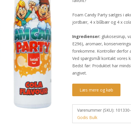
favorit?
Foam Candy Party sælges i øk
jordbær, 4 x blåbær og 4 x cola
Ingredienser:
glukosesirup, v
E296), aromaer, konserveringsm
forekomme. Kontroller derfor a
Ved spørgsmål kontakt vores k
Bedst før: Produktet har mind
angivet.
Læs mere og køb
Varenummer (SKU):
101330
Godis Bulk