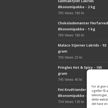
Salmiakfyldt Lakrids
Økonomipakke - 2 kg
795 Views
180
kr.
Chokolademønter Flerfarve
Økonomipakke - 1 kg
769 Views
180
kr.
Malaco Stjerner Lakrids - 92
gram
750 Views
25
kr.
Pringles Hot & Spicy - 165
gram
745 Views
40
kr.
For at give
Fini Krudttønder Tyggegum
og/eller få 
teknologier
Økonomipakke - 1 kg
dette webste
734 Views
130
kr.
det have en