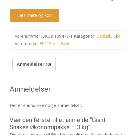
Læs mere og køb
Varenummer (SKU):
109479-1
Kategorier:
Geléslik
,
Slik
Varemærke:
ERT Godis Bulk
Anmeldelser (0)
Anmeldelser
Der er endnu ikke nogle anmeldelser.
Vær den første til at anmelde “Giant
Snakes Økonomipakke – 3 kg”
Din e-mailadresse vil ikke blive publiceret.
Krævede felter er