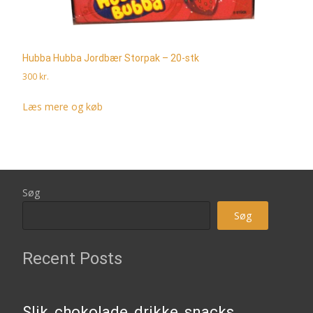
Hubba Hubba Jordbær Storpak – 20-stk
300
kr.
Læs mere og køb
Søg
Søg
Recent Posts
Slik, chokolade, drikke, snacks