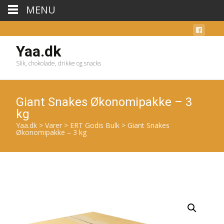
MENU
Yaa.dk
Slik, chokolade, drikke og snacks
Giant Snakes Økonomipakke – 3
kg
Yaa.dk
>
Varer
>
ERT Godis Bulk
>
Giant Snakes
Økonomipakke – 3 kg