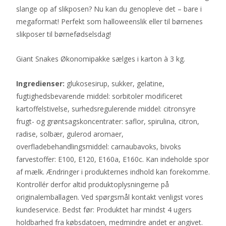
slange op af slikposen? Nu kan du genopleve det – bare i
megaformat! Perfekt som halloweenslik eller til børnenes
slikposer til børnefødselsdag!
Giant Snakes Økonomipakke sælges i karton à 3 kg.
Ingredienser:
glukosesirup, sukker, gelatine,
fugtighedsbevarende middel: sorbitoler modificeret
kartoffelstivelse, surhedsregulerende middel: citronsyre
frugt- og grøntsagskoncentrater: saflor, spirulina, citron,
radise, solbær, gulerod aromaer,
overfladebehandlingsmiddel: carnaubavoks, bivoks
farvestoffer: E100, E120, E160a, E160c. Kan indeholde spor
af mælk. Ændringer i produkternes indhold kan forekomme.
Kontrollér derfor altid produktoplysningerne på
originalemballagen. Ved spørgsmål kontakt venligst vores
kundeservice. Bedst før: Produktet har mindst 4 ugers
holdbarhed fra købsdatoen, medmindre andet er angivet.