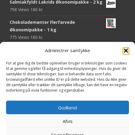
Salmiakfyldt Lakrids Økonomipakke - 2 kg
798 Views
180
kr.
Chokolademønter Flerfarvede
Økonomipakke - 1 kg
775 Views
180
kr.
Malaco Stjerner Lakrids - 92 gram
Administrer samtykke
752 Views
25
kr.
For at give dig de bedste oplevelser bruger vi teknologier som cookies
til at gemme og/eller få adgang til enhedsoplysninger. Hvis du giver dit
Pringles Hot & Spicy - 165 gram
samtykke til disse teknologier, kan vi behandle data som f.eks.
751 Views
40
kr.
browsingadfærd eller unikke ID'er på dette websted. Hvis du ikke giver
dit samtykke eller trækker dit samtykke tilbage, kan det have en negativ
Fini Krudttønder Tyggegummi
indvirkning på visse funktioner og egenskaber.
Økonomipakke - 1 kg
738 Views
130
kr.
Godkend
Afvis
Copyright © Yaa.dk
Se præferencer