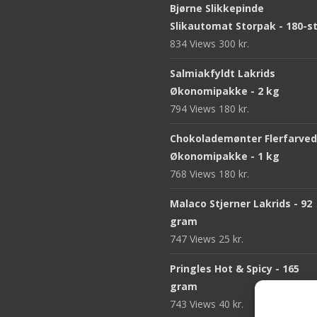
Bjørne Slikkepinde
Slikautomat Storpak - 180-s
834 Views
300
kr.
Salmiakfyldt Lakrids
Økonomipakke - 2 kg
794 Views
180
kr.
Chokolademønter Flerfarve
Økonomipakke - 1 kg
768 Views
180
kr.
Malaco Stjerner Lakrids - 92
gram
747 Views
25
kr.
Pringles Hot & Spicy - 165
gram
743 Views
40
kr.