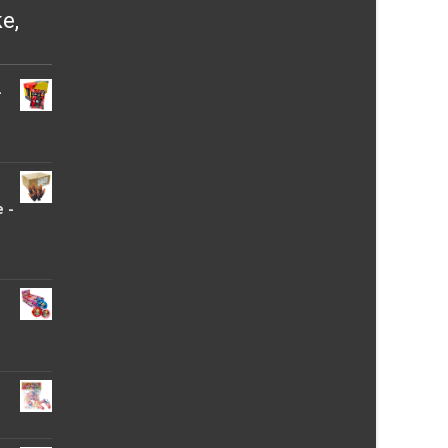
ke,
-
 -