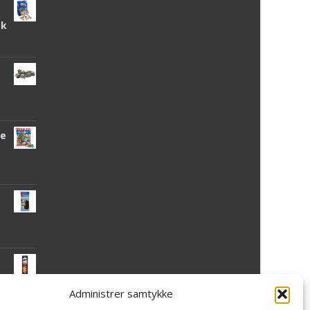
tk
de
Administrer samtykke