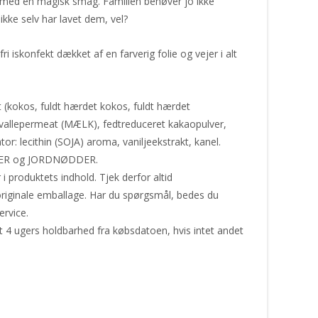
med en magisk smag. Familien behøver jo ikke
ikke selv har lavet dem, vel?
i iskonfekt dækket af en farverig folie og vejer i alt
 (kokos, fuldt hærdet kokos, fuldt hærdet
 vallepermeat (MÆLK), fedtreduceret kakaopulver,
lecithin (SOJA) aroma, vaniljeekstrakt, kanel.
LER og JORDNØDDER.
produktets indhold. Tjek derfor altid
riginale emballage. Har du spørgsmål, bedes du
ervice.
t 4 ugers holdbarhed fra købsdatoen, hvis intet andet