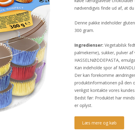
købe færdiglavede chokolader 
nødvendigvis finde ud af, at du 
Denne pakke indeholder glutenfr
300 gram.
Ingredienser:
Vegetabilsk fedt
palmekerne), sukker, pulver af
HASSELNØDDEPASTA, emulgator: 
Kan indeholde spor af MAND
Der kan forekomme ændringer i 
produktinformationen på den o
venligst kontakte vores kundes
Bedst før: Produktet har minds
er oplyst.
Læs mere og køb