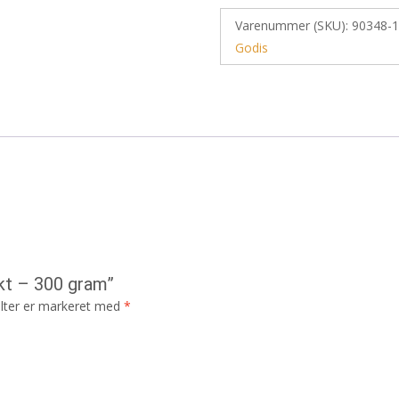
Varenummer (SKU):
90348-1
Godis
ekt – 300 gram”
lter er markeret med
*