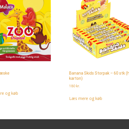
kæske
Banana Skids Storpak – 60 stk (h
karton)
180
kr.
re og køb
Læs mere og køb