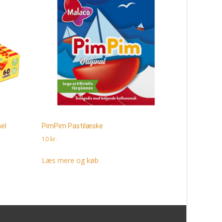
el
PimPim Pastilæske
Fruxo Piller
10
kr.
10
kr.
Læs mere og køb
Læs mere 