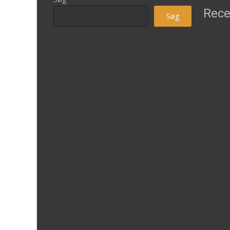
Rece
Søg