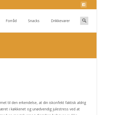
Search
Forråd
Snacks
Drikkevarer
for:
met til den erkendelse, at din iskonfekt faktisk aldrig
været i køkkenet og unødvendig julestress ved at