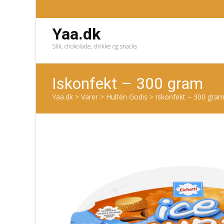
Yaa.dk
Slik, chokolade, drikke og snacks
Iskonfekt – 300 gram
Yaa.dk
>
Varer
>
Hultén Godis
>
Iskonfekt – 300 gra