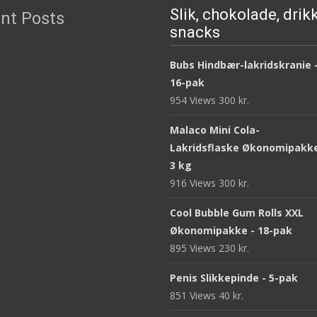
Slik, chokolade, drik
nt Posts
snacks
Bubs Hindbær-lakridskranie 
16-pak
954 Views
300
kr.
Malaco Mini Cola-
Lakridsflaske Økonomipakke
3 kg
916 Views
300
kr.
Cool Bubble Gum Rolls XXL
Økonomipakke - 18-pak
895 Views
230
kr.
Penis Slikkepinde - 5-pak
851 Views
40
kr.