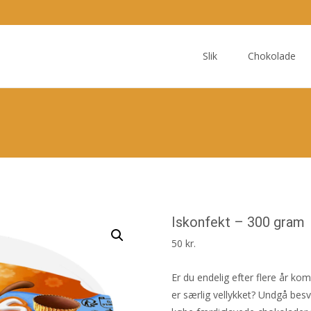
Skip
to
Slik
Chokolade
content
m
Iskonfekt – 300 gram
50
kr.
Er du endelig efter flere år kom
er særlig vellykket? Undgå bes