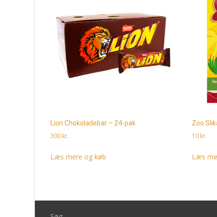
Lion Chokoladebar – 24-pak
Zoo Sli
300
kr.
10
kr.
Læs mere og køb
Læs me
Søg