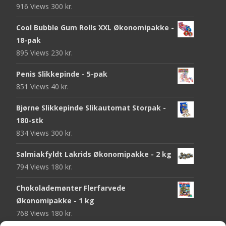
916 Views
300
kr.
Cool Bubble Gum Rolls XXL Økonomipakke -
18-pak
895 Views
230
kr.
Penis Slikkepinde - 5-pak
851 Views
40
kr.
Bjørne Slikkepinde Slikautomat Storpak -
180-stk
834 Views
300
kr.
Salmiakfyldt Lakrids Økonomipakke - 2 kg
794 Views
180
kr.
Chokolademønter Flerfarvede
Økonomipakke - 1 kg
768 Views
180
kr.