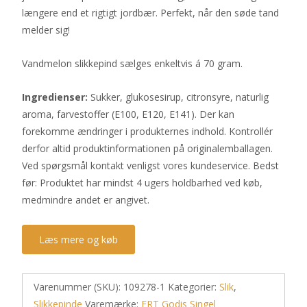
længere end et rigtigt jordbær. Perfekt, når den søde tand
melder sig!
Vandmelon slikkepind sælges enkeltvis á 70 gram.
Ingredienser:
Sukker, glukosesirup, citronsyre, naturlig
aroma, farvestoffer (E100, E120, E141). Der kan
forekomme ændringer i produkternes indhold. Kontrollér
derfor altid produktinformationen på originalemballagen.
Ved spørgsmål kontakt venligst vores kundeservice. Bedst
før: Produktet har mindst 4 ugers holdbarhed ved køb,
medmindre andet er angivet.
Læs mere og køb
Varenummer (SKU):
109278-1
Kategorier:
Slik
,
Slikkepinde
Varemærke:
ERT Godis Singel