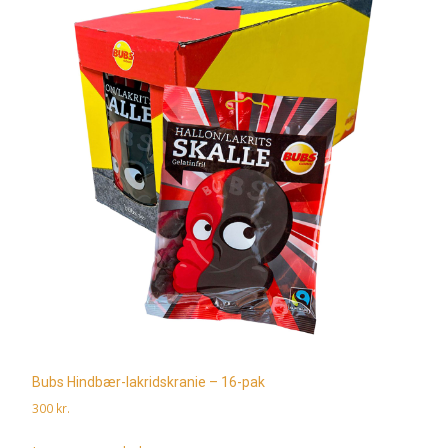
Bubs Hindbær-lakridskranie – 16-pak
300
kr.