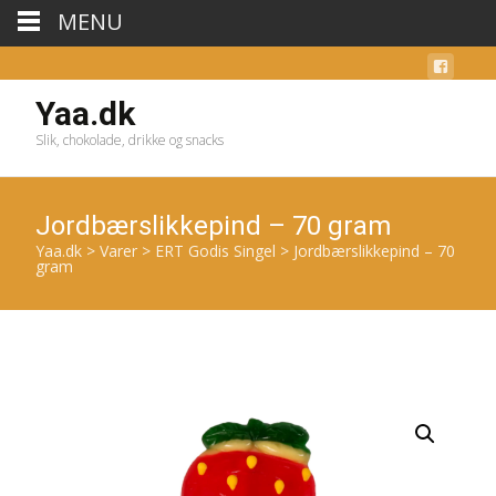
MENU
Yaa.dk
Slik, chokolade, drikke og snacks
Jordbærslikkepind – 70 gram
Yaa.dk
>
Varer
>
ERT Godis Singel
>
Jordbærslikkepind – 70
gram