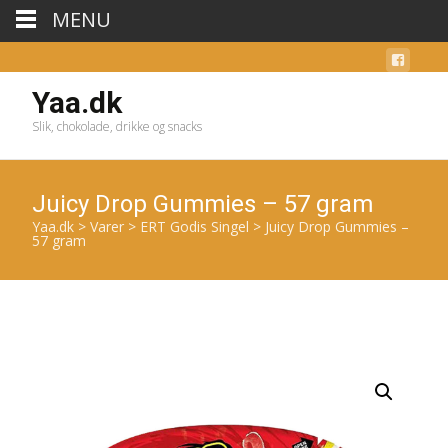
MENU
Yaa.dk
Slik, chokolade, drikke og snacks
Juicy Drop Gummies – 57 gram
Yaa.dk
>
Varer
>
ERT Godis Singel
>
Juicy Drop Gummies –
57 gram