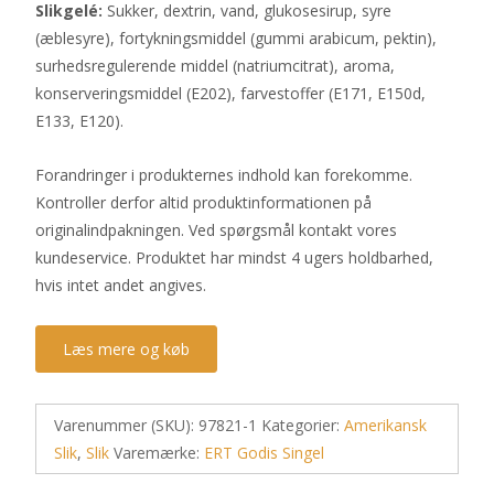
Slikgelé:
Sukker, dextrin, vand, glukosesirup, syre
(æblesyre), fortykningsmiddel (gummi arabicum, pektin),
surhedsregulerende middel (natriumcitrat), aroma,
konserveringsmiddel (E202), farvestoffer (E171, E150d,
E133, E120).
Forandringer i produkternes indhold kan forekomme.
Kontroller derfor altid produktinformationen på
originalindpakningen. Ved spørgsmål kontakt vores
kundeservice. Produktet har mindst 4 ugers holdbarhed,
hvis intet andet angives.
Læs mere og køb
Varenummer (SKU):
97821-1
Kategorier:
Amerikansk
Slik
,
Slik
Varemærke:
ERT Godis Singel