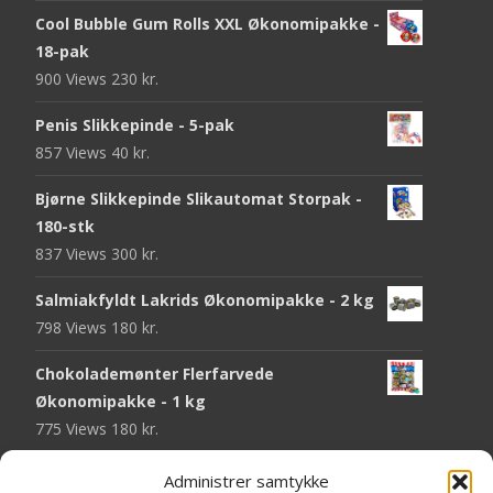
Cool Bubble Gum Rolls XXL Økonomipakke -
18-pak
900 Views
230
kr.
Penis Slikkepinde - 5-pak
857 Views
40
kr.
Bjørne Slikkepinde Slikautomat Storpak -
180-stk
837 Views
300
kr.
Salmiakfyldt Lakrids Økonomipakke - 2 kg
798 Views
180
kr.
Chokolademønter Flerfarvede
Økonomipakke - 1 kg
775 Views
180
kr.
Malaco Stjerner Lakrids - 92 gram
Administrer samtykke