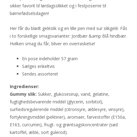
sikker favorit til lørdagsslikket og i festposerne til
børnefødselsdagen!
Her får du blødt geléslik og en lille pen med sur slikgelé. Fås
i to forskellige smagsvarianter: Jordbær &amp Blå hindbær.
Hvilken smag du får, bliver en overraskelse!
En pose indeholder 57 gram
Sælges enkeltvis
Sendes assorteret
Ingredienser:
Gummy slik:
Sukker, glukosesirup, vand, gelatine,
fugtighedsbevarende middel (glycerin, sorbitol),
surhedsregulerende middel (citronsyre, æblesyre, vinsyre),
fortykningsmiddel (pektiner), aromaer, farvestoffer (E150a,
E163, curcumin), frugt- og grøntsagskoncentrater (sød
kartoffel, æble, sort gulerod).