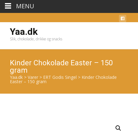
MENU
Yaa.dk
Slik, chokolade, drikke og snacks
Kinder Chokolade Easter – 150
gram
Yaa.dk
>
Varer
>
ERT Godis Singel
>
Kinder Chokolade
Easter – 150 gram