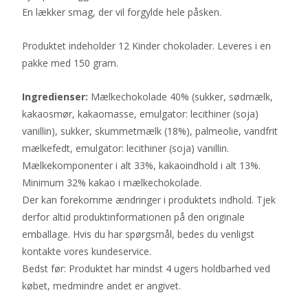
En lækker smag, der vil forgylde hele påsken.
Produktet indeholder 12 Kinder chokolader. Leveres i en
pakke med 150 gram.
Ingredienser:
Mælkechokolade 40% (sukker, sødmælk,
kakaosmør, kakaomasse, emulgator: lecithiner (soja)
vanillin), sukker, skummetmælk (18%), palmeolie, vandfrit
mælkefedt, emulgator: lecithiner (soja) vanillin.
Mælkekomponenter i alt 33%, kakaoindhold i alt 13%.
Minimum 32% kakao i mælkechokolade.
Der kan forekomme ændringer i produktets indhold. Tjek
derfor altid produktinformationen på den originale
emballage. Hvis du har spørgsmål, bedes du venligst
kontakte vores kundeservice.
Bedst før: Produktet har mindst 4 ugers holdbarhed ved
købet, medmindre andet er angivet.