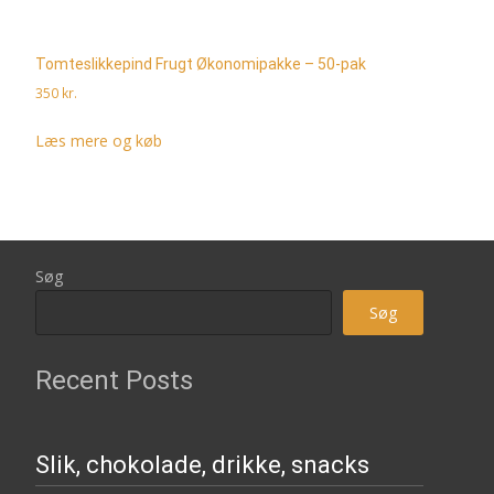
Tomteslikkepind Frugt Økonomipakke – 50-pak
350
kr.
Læs mere og køb
Søg
Søg
Recent Posts
Slik, chokolade, drikke, snacks