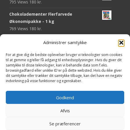
795 Views
180
kr.
Chokolademønter Flerfarvede
Økonomipakke - 1 kg
769 Views
180
kr.
Malaco Stjerner Lakrids - 92 gram
Administrer samtykke
750 Views
25
kr.
For at give dig de bedste oplevelser bruger vi teknologier som cookies
Pringles Hot & Spicy - 165 gram
til at gemme og/eller få adgang til enhedsoplysninger. Hvis du giver dit
samtykke til disse teknologier, kan vi behandle data som f.eks.
745 Views
40
kr.
browsingadfærd eller unikke ID'er på dette websted. Hvis du ikke giver
dit samtykke eller trækker dit samtykke tilbage, kan det have en negativ
Fini Krudttønder Tyggegummi
indvirkning på visse funktioner og egenskaber.
Økonomipakke - 1 kg
734 Views
130
kr.
Godkend
Afvis
Copyright © Yaa.dk
Se præferencer
Powered by WordPress
, Theme
i-craft
by TemplatesNext.