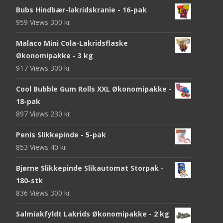
Bubs Hindbær-lakridskranie - 16-pak
959 Views
300
kr.
Malaco Mini Cola-Lakridsflaske
Økonomipakke - 3 kg
917 Views
300
kr.
Cool Bubble Gum Rolls XXL Økonomipakke -
18-pak
897 Views
230
kr.
Penis Slikkepinde - 5-pak
853 Views
40
kr.
Bjørne Slikkepinde Slikautomat Storpak -
180-stk
836 Views
300
kr.
Salmiakfyldt Lakrids Økonomipakke - 2 kg