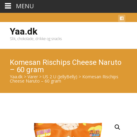
MENU
Yaa.dk
Slik, chokolade, drikke og snacks
Komesan Rischips Cheese Naruto
– 60 gram
Yaa.dk
>
Varer
>
US 2 U (JellyBelly)
>
Komesan Rischips
Cheese Naruto – 60 gram