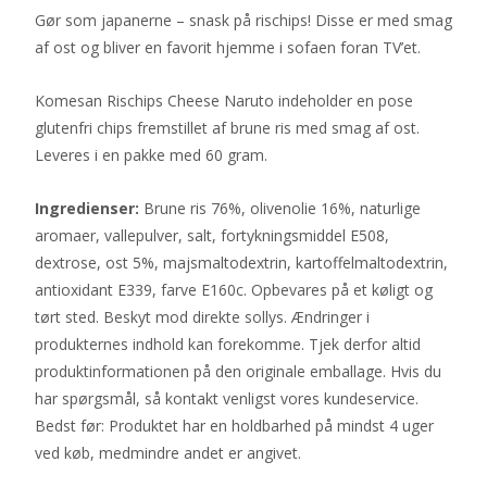
Gør som japanerne – snask på rischips! Disse er med smag
af ost og bliver en favorit hjemme i sofaen foran TV’et.
Komesan Rischips Cheese Naruto indeholder en pose
glutenfri chips fremstillet af brune ris med smag af ost.
Leveres i en pakke med 60 gram.
Ingredienser:
Brune ris 76%, olivenolie 16%, naturlige
aromaer, vallepulver, salt, fortykningsmiddel E508,
dextrose, ost 5%, majsmaltodextrin, kartoffelmaltodextrin,
antioxidant E339, farve E160c. Opbevares på et køligt og
tørt sted. Beskyt mod direkte sollys. Ændringer i
produkternes indhold kan forekomme. Tjek derfor altid
produktinformationen på den originale emballage. Hvis du
har spørgsmål, så kontakt venligst vores kundeservice.
Bedst før: Produktet har en holdbarhed på mindst 4 uger
ved køb, medmindre andet er angivet.