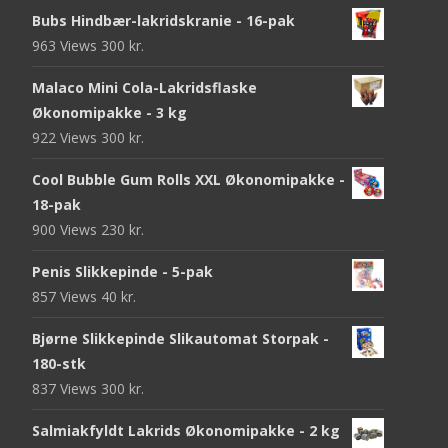
Bubs Hindbær-lakridskranie - 16-pak
963 Views
300
kr.
Malaco Mini Cola-Lakridsflaske
Økonomipakke - 3 kg
922 Views
300
kr.
Cool Bubble Gum Rolls XXL Økonomipakke -
18-pak
900 Views
230
kr.
Penis Slikkepinde - 5-pak
857 Views
40
kr.
Bjørne Slikkepinde Slikautomat Storpak -
180-stk
837 Views
300
kr.
Salmiakfyldt Lakrids Økonomipakke - 2 kg