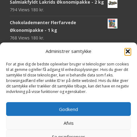
Salmiakfyldt Lakrids Økonomipakke - 2 kg
794 Views
180
kr.
Chokolademønter Flerfarvede
Økonomipakke - 1 kg
768 Views
180
kr.
Malaco Stjerner Lakrids - 92 gram
Administrer samtykke
747 Views
25
kr.
For at give dig de bedste oplevelser bruger vi teknologier som cookies
til at gemme og/eller få adgang til enhedsoplysninger. Hvis du giver dit
Pringles Hot & Spicy - 165 gram
samtykke til disse teknologier, kan vi behandle data som f.eks.
743 Views
40
kr.
browsingadfærd eller unikke ID'er på dette websted. Hvis du ikke giver
dit samtykke eller trækker dit samtykke tilbage, kan det have en negativ
Fini Krudttønder Tyggegummi
indvirkning på visse funktioner og egenskaber.
Økonomipakke - 1 kg
733 Views
130
kr.
Godkend
Afvis
Copyright © Yaa.dk
Se præferencer