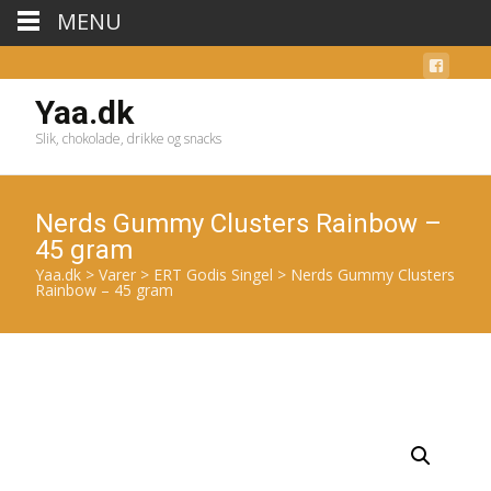
MENU
Yaa.dk
Slik, chokolade, drikke og snacks
Nerds Gummy Clusters Rainbow –
45 gram
Yaa.dk
>
Varer
>
ERT Godis Singel
>
Nerds Gummy Clusters
Rainbow – 45 gram