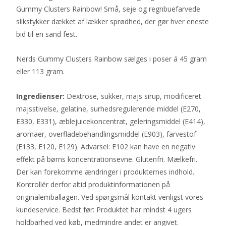
Gummy Clusters Rainbow! Små, seje og regnbuefarvede
slikstykker dækket af lækker sprødhed, der gør hver eneste
bid til en sand fest.
Nerds Gummy Clusters Rainbow sælges i poser á 45 gram
eller 113 gram.
Ingredienser:
Dextrose, sukker, majs sirup, modificeret
majsstivelse, gelatine, surhedsregulerende middel (E270,
E330, E331), æblejuicekoncentrat, geleringsmiddel (E414),
aromaer, overfladebehandlingsmiddel (E903), farvestof
(E133, E120, E129). Advarsel: E102 kan have en negativ
effekt på børns koncentrationsevne. Glutenfri. Mælkefri.
Der kan forekomme ændringer i produkternes indhold.
Kontrollér derfor altid produktinformationen på
originalemballagen. Ved spørgsmål kontakt venligst vores
kundeservice. Bedst før: Produktet har mindst 4 ugers
holdbarhed ved køb, medmindre andet er angivet.