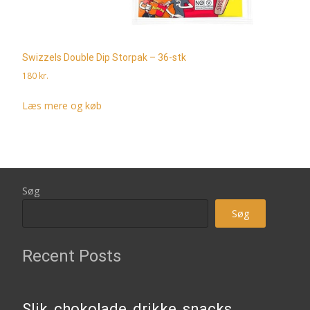
Swizzels Double Dip Storpak – 36-stk
180
kr.
Læs mere og køb
Søg
Søg
Recent Posts
Slik, chokolade, drikke, snacks