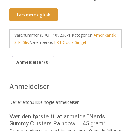
Læs mere og køb
Varenummer (SKU):
109236-1
Kategorier:
Amerikansk
Slik
,
Slik
Varemærke:
ERT Godis Singel
Anmeldelser (0)
Anmeldelser
Der er endnu ikke nogle anmeldelser.
Vær den første til at anmelde “Nerds
Gummy Clusters Rainbow – 45 gram”
Din e-mailadresse vil ikke blive publiceret.
Krævede felter er