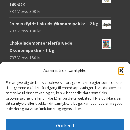
180-stk
834 Views
300
kr.
Salmiakfyldt Lakrids Økonomipakke - 2 kg
793 Views
180
kr.
Chokolademønter Flerfarvede
Økonomipakke - 1 kg
767 Views
180
kr.
Malaco Stjerner Lakrids - 92 gram
Administrer samtykke
746 Views
25
kr.
For at give dig de bedste oplevelser bruger vi teknologier som cookies
til at gemme og/eller få adgang til enhedsoplysninger. Hvis du giver dit
Pringles Hot & Spicy - 165 gram
samtykke til disse teknologier, kan vi behandle data som f.eks.
742 Views
40
kr.
browsingadfærd eller unikke ID'er på dette websted. Hvis du ikke giver
dit samtykke eller trækker dit samtykke tilbage, kan det have en negativ
Fini Krudttønder Tyggegummi
indvirkning på visse funktioner og egenskaber.
Økonomipakke - 1 kg
733 Views
130
kr.
Godkend