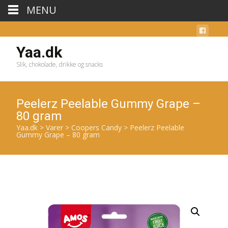
MENU
Yaa.dk
Slik, chokolade, drikke og snacks
Peelerz Peelable Gummy Grape –
80 gram
Yaa.dk
>
Varer
>
Coopers Candy
>
Peelerz Peelable
Gummy Grape – 80 gram