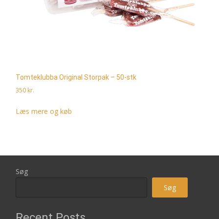
Tomteklubba Original Storpak – 50-stk
350
kr.
Læs mere og køb
Søg
Søg
Recent Posts