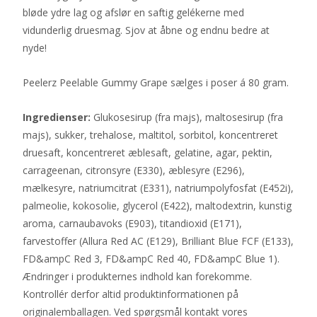
bløde ydre lag og afslør en saftig gelékerne med
vidunderlig druesmag. Sjov at åbne og endnu bedre at
nyde!
Peelerz Peelable Gummy Grape sælges i poser á 80 gram.
Ingredienser:
Glukosesirup (fra majs), maltosesirup (fra
majs), sukker, trehalose, maltitol, sorbitol, koncentreret
druesaft, koncentreret æblesaft, gelatine, agar, pektin,
carrageenan, citronsyre (E330), æblesyre (E296),
mælkesyre, natriumcitrat (E331), natriumpolyfosfat (E452i),
palmeolie, kokosolie, glycerol (E422), maltodextrin, kunstig
aroma, carnaubavoks (E903), titandioxid (E171),
farvestoffer (Allura Red AC (E129), Brilliant Blue FCF (E133),
FD&ampC Red 3, FD&ampC Red 40, FD&ampC Blue 1).
Ændringer i produkternes indhold kan forekomme.
Kontrollér derfor altid produktinformationen på
originalemballagen. Ved spørgsmål kontakt vores