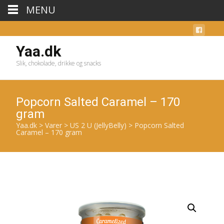
MENU
Yaa.dk
Slik, chokolade, drikke og snacks
Popcorn Salted Caramel – 170
gram
Yaa.dk
>
Varer
>
US 2 U (JellyBelly)
>
Popcorn Salted
Caramel – 170 gram