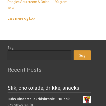
Pringles Sourcream & Onion – 190 gram
40
kr.
Læs mere og køb
Søg
Søg
Recent Posts
Slik, chokolade, drikke, snacks
Bubs Hindbær-lakridskranie - 16-pak
959 Views
300
kr.