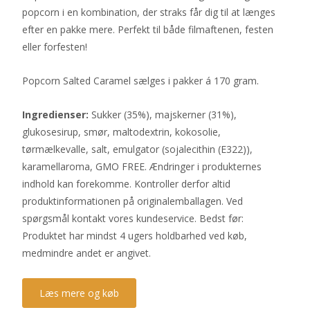
popcorn i en kombination, der straks får dig til at længes
efter en pakke mere. Perfekt til både filmaftenen, festen
eller forfesten!
Popcorn Salted Caramel sælges i pakker á 170 gram.
Ingredienser:
Sukker (35%), majskerner (31%),
glukosesirup, smør, maltodextrin, kokosolie,
tørmælkevalle, salt, emulgator (sojalecithin (E322)),
karamellaroma, GMO FREE. Ændringer i produkternes
indhold kan forekomme. Kontroller derfor altid
produktinformationen på originalemballagen. Ved
spørgsmål kontakt vores kundeservice. Bedst før:
Produktet har mindst 4 ugers holdbarhed ved køb,
medmindre andet er angivet.
Læs mere og køb