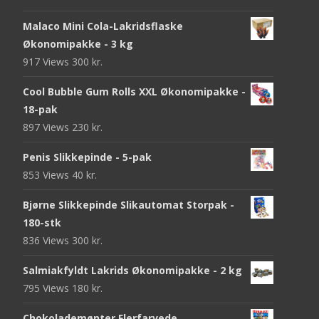
Malaco Mini Cola-Lakridsflaske
Økonomipakke - 3 kg
917 Views
300
kr.
Cool Bubble Gum Rolls XXL Økonomipakke -
18-pak
897 Views
230
kr.
Penis Slikkepinde - 5-pak
853 Views
40
kr.
Bjørne Slikkepinde Slikautomat Storpak -
180-stk
836 Views
300
kr.
Salmiakfyldt Lakrids Økonomipakke - 2 kg
795 Views
180
kr.
Chokolademønter Flerfarvede