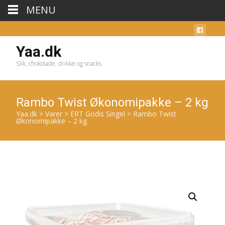
MENU
Yaa.dk
Slik, chokolade, drikke og snacks
Rambo Twist Økonomipakke – 2 kg
Yaa.dk
>
Varer
>
ERT Godis Singel
>
Rambo Twist
Økonomipakke – 2 kg