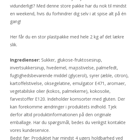
vidunderligt? Med denne store pakke har du nok til mindst
en weekend, hvis du forhindrer dig selv i at spise alt på én
gang!
Her får du en stor plastpakke med hele 2 kg af det lækre
slik.
Ingredienser:
Sukker, glukose-fruktosesirup,
invertsukkersirup, hvedemel, majsstivelse, palmefedt,
fugtighedsbevarende middel (glycerol), syrer (æble, citron),
kartoffelstivelse, oksegelatine, emulgator E471, aromaer,
vegetabilske olier (kokos, palmekerne), kokosolie,
farvestoffer E120. Indeholder kornsorter med gluten. Der
kan forekomme ændringer i produktets indhold. Tjek
derfor altid produktinformationen på den originale
emballage. Har du spørgsmål, bedes du venligst kontakte
vores kundeservice.
Bedst før: Produktet har mindst 4 ugers holdbarhed ved