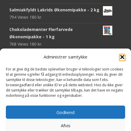
Salmiakfyldt Lakrids Økonomipakke - 2 kg
794 Views
180
kr.
Chokolademønter Flerfarvede
Økonomipakke - 1 kg
768 Views
180
kr.
Malaco Stjerner Lakrids - 92 gram
Administrer samtykke
747 Views
25
kr.
For at give dig de bedste oplevelser bruger vi teknologier som cookies
til at gemme og/eller få adgang til enhedsoplysninger. Hvis du giver dit
Pringles Hot & Spicy - 165 gram
samtykke til disse teknologier, kan vi behandle data som f.eks.
743 Views
40
kr.
browsingadfærd eller unikke ID'er på dette websted. Hvis du ikke giver
dit samtykke eller trækker dit samtykke tilbage, kan det have en negativ
Fini Krudttønder Tyggegummi
indvirkning på visse funktioner og egenskaber.
Økonomipakke - 1 kg
733 Views
130
kr.
Godkend
Afvis