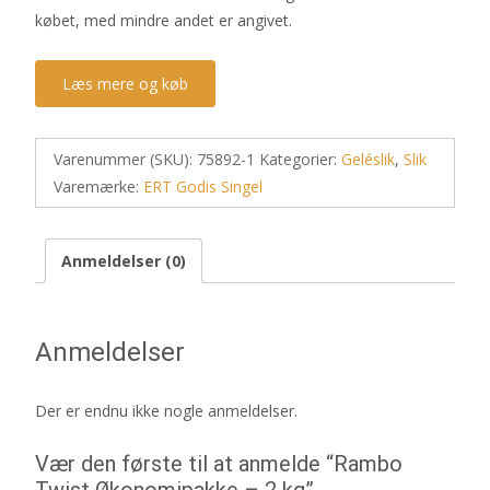
købet, med mindre andet er angivet.
Læs mere og køb
Varenummer (SKU):
75892-1
Kategorier:
Geléslik
,
Slik
Varemærke:
ERT Godis Singel
Anmeldelser (0)
Anmeldelser
Der er endnu ikke nogle anmeldelser.
Vær den første til at anmelde “Rambo
Twist Økonomipakke – 2 kg”