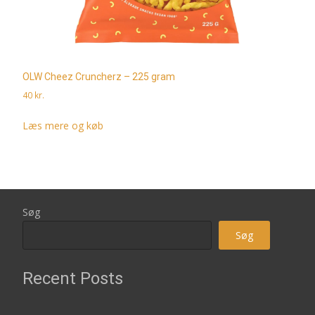
OLW Cheez Cruncherz – 225 gram
40
kr.
Læs mere og køb
Søg
Søg
Recent Posts