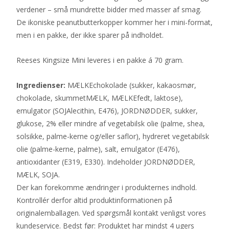
verdener – små mundrette bidder med masser af smag.
De ikoniske peanutbutterkopper kommer her i mini-format,
men i en pakke, der ikke sparer på indholdet.
Reeses Kingsize Mini leveres i en pakke á 70 gram.
Ingredienser:
MÆLKEchokolade (sukker, kakaosmør,
chokolade, skummetMÆLK, MÆLKEfedt, laktose),
emulgator (SOJAlecithin, E476), JORDNØDDER, sukker,
glukose, 2% eller mindre af vegetabilsk olie (palme, shea,
solsikke, palme-kerne og/eller saflor), hydreret vegetabilsk
olie (palme-kerne, palme), salt, emulgator (E476),
antioxidanter (E319, E330). Indeholder JORDNØDDER,
MÆLK, SOJA.
Der kan forekomme ændringer i produkternes indhold.
Kontrollér derfor altid produktinformationen på
originalemballagen. Ved spørgsmål kontakt venligst vores
kundeservice. Bedst før: Produktet har mindst 4 ugers