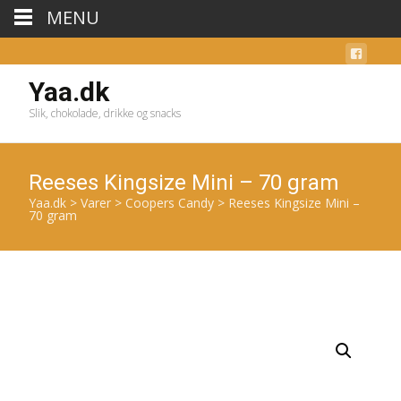
MENU
Yaa.dk
Slik, chokolade, drikke og snacks
Reeses Kingsize Mini – 70 gram
Yaa.dk
>
Varer
>
Coopers Candy
>
Reeses Kingsize Mini –
70 gram