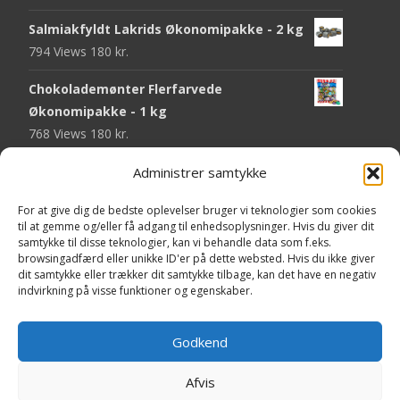
Salmiakfyldt Lakrids Økonomipakke - 2 kg
794 Views
180
kr.
Chokolademønter Flerfarvede
Økonomipakke - 1 kg
768 Views
180
kr.
Malaco Stjerner Lakrids - 92 gram
Administrer samtykke
747 Views
25
kr.
For at give dig de bedste oplevelser bruger vi teknologier som cookies
til at gemme og/eller få adgang til enhedsoplysninger. Hvis du giver dit
Pringles Hot & Spicy - 165 gram
samtykke til disse teknologier, kan vi behandle data som f.eks.
743 Views
40
kr.
browsingadfærd eller unikke ID'er på dette websted. Hvis du ikke giver
dit samtykke eller trækker dit samtykke tilbage, kan det have en negativ
Fini Krudttønder Tyggegummi
indvirkning på visse funktioner og egenskaber.
Økonomipakke - 1 kg
733 Views
130
kr.
Godkend
Afvis