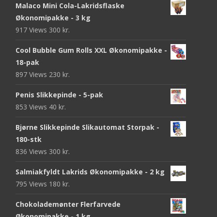
Malaco Mini Cola-Lakridsflaske
Økonomipakke - 3 kg
917 Views
300
kr.
Cool Bubble Gum Rolls XXL Økonomipakke -
18-pak
897 Views
230
kr.
Penis Slikkepinde - 5-pak
853 Views
40
kr.
Bjørne Slikkepinde Slikautomat Storpak -
180-stk
836 Views
300
kr.
Salmiakfyldt Lakrids Økonomipakke - 2 kg
795 Views
180
kr.
Chokolademønter Flerfarvede
Økonomipakke - 1 kg