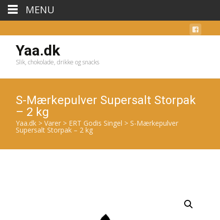
MENU
Yaa.dk
Slik, chokolade, drikke og snacks
S-Mærkepulver Supersalt Storpak
– 2 kg
Yaa.dk
>
Varer
>
ERT Godis Singel
>
S-Mærkepulver
Supersalt Storpak – 2 kg