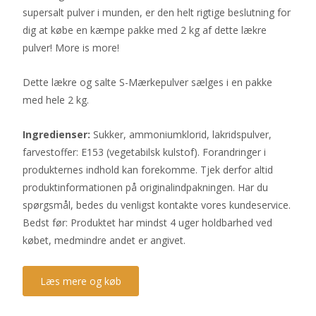
supersalt pulver i munden, er den helt rigtige beslutning for
dig at købe en kæmpe pakke med 2 kg af dette lækre
pulver! More is more!
Dette lækre og salte S-Mærkepulver sælges i en pakke
med hele 2 kg.
Ingredienser:
Sukker, ammoniumklorid, lakridspulver,
farvestoffer: E153 (vegetabilsk kulstof). Forandringer i
produkternes indhold kan forekomme. Tjek derfor altid
produktinformationen på originalindpakningen. Har du
spørgsmål, bedes du venligst kontakte vores kundeservice.
Bedst før: Produktet har mindst 4 uger holdbarhed ved
købet, medmindre andet er angivet.
Læs mere og køb