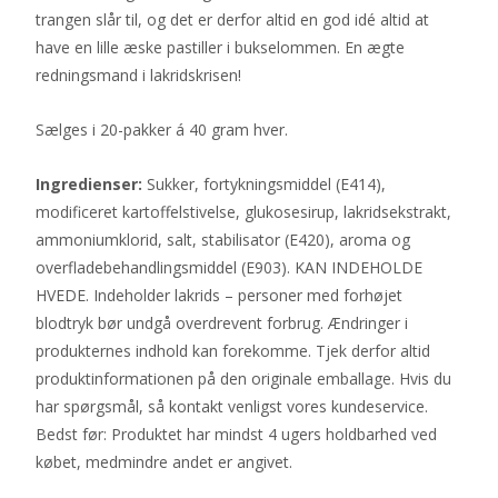
trangen slår til, og det er derfor altid en god idé altid at
have en lille æske pastiller i bukselommen. En ægte
redningsmand i lakridskrisen!
Sælges i 20-pakker á 40 gram hver.
Ingredienser:
Sukker, fortykningsmiddel (E414),
modificeret kartoffelstivelse, glukosesirup, lakridsekstrakt,
ammoniumklorid, salt, stabilisator (E420), aroma og
overfladebehandlingsmiddel (E903). KAN INDEHOLDE
HVEDE. Indeholder lakrids – personer med forhøjet
blodtryk bør undgå overdrevent forbrug. Ændringer i
produkternes indhold kan forekomme. Tjek derfor altid
produktinformationen på den originale emballage. Hvis du
har spørgsmål, så kontakt venligst vores kundeservice.
Bedst før: Produktet har mindst 4 ugers holdbarhed ved
købet, medmindre andet er angivet.