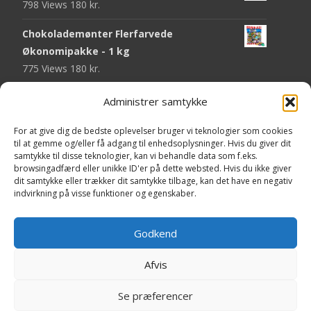
798 Views
180
kr.
Chokolademønter Flerfarvede
Økonomipakke - 1 kg
775 Views
180
kr.
Malaco Stjerner Lakrids - 92 gram
Administrer samtykke
752 Views
25
kr.
For at give dig de bedste oplevelser bruger vi teknologier som cookies
Pringles Hot & Spicy - 165 gram
til at gemme og/eller få adgang til enhedsoplysninger. Hvis du giver dit
samtykke til disse teknologier, kan vi behandle data som f.eks.
751 Views
40
kr.
browsingadfærd eller unikke ID'er på dette websted. Hvis du ikke giver
dit samtykke eller trækker dit samtykke tilbage, kan det have en negativ
Fini Krudttønder Tyggegummi
indvirkning på visse funktioner og egenskaber.
Økonomipakke - 1 kg
738 Views
130
kr.
Godkend
Afvis
Copyright © Yaa.dk
Se præferencer
Powered by WordPress
, Theme
i-craft
by TemplatesNext.