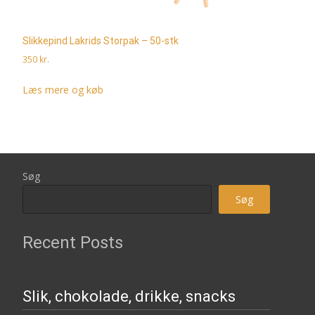
Slikkepind Lakrids Storpak – 50-stk
350
kr.
Læs mere og køb
Søg
Søg
Recent Posts
Slik, chokolade, drikke, snacks