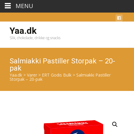
MENU
Yaa.dk
Slik, chokolade, drikke og snacks
Salmiakki Pastiller Storpak – 20-
pak
Yaa.dk
>
Varer
>
ERT Godis Bulk
>
Salmiakki Pastiller
Storpak – 20-pak