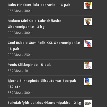
Bubs Hindbær-lakridskranie - 16-pak
963 Views
300
kr.
Malaco Mini Cola-Lakridsflaske
Økonomipakke - 3 kg
922 Views
300
kr.
Cool Bubble Gum Rolls XXL Økonomipakke -
18-pak
900 Views
230
kr.
Penis Slikkepinde - 5-pak
857 Views
40
kr.
Bjørne Slikkepinde Slikautomat Storpak -
180-stk
837 Views
300
kr.
Salmiakfyldt Lakrids Økonomipakke - 2 kg