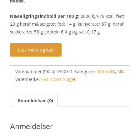
hvede.
N&aeligringsindhold per 100 g:
2006 kJ/479 kcal, fedt
23 g heraf m&aeligttet fedt 14 g, kulhydrater 57 g, heraf
sukkerarter 53 g, protein 6,4 g og salt 0,17 g.
Læs mere og køb
Varenummer (SKU):
44003-1
Kategorier:
Retroslik
,
Slik
Varemærke:
ERT Godis Singel
Anmeldelser (0)
Anmeldelser