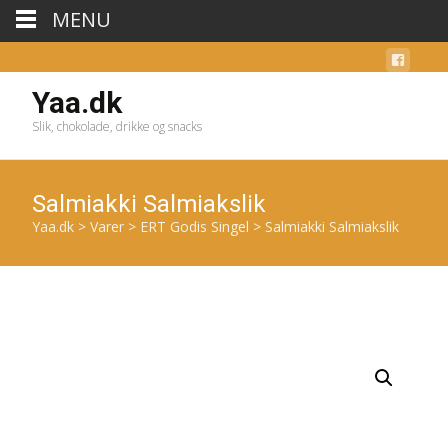
MENU
Yaa.dk
Slik, chokolade, drikke og snacks
Salmiakki Salmiakslik
Yaa.dk
>
Varer
>
ERT Godis Singel
>
Salmiakki Salmiakslik