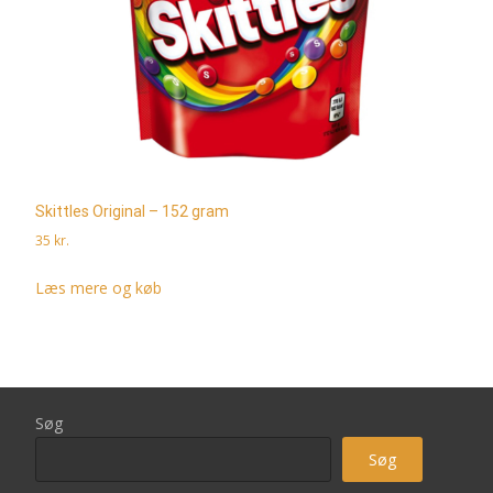
Skittles Original – 152 gram
35
kr.
Læs mere og køb
Søg
Søg