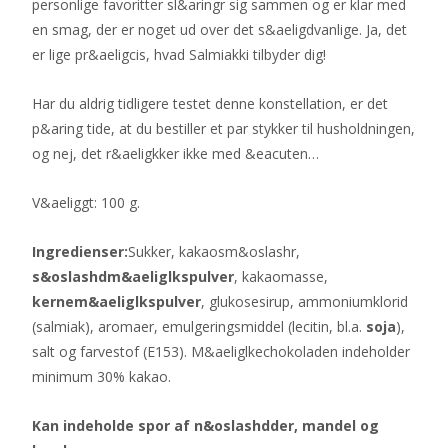
personlige favoritter sl&aringr sig sammen og er klar med
en smag, der er noget ud over det s&aeligdvanlige. Ja, det
er lige pr&aeligcis, hvad Salmiakki tilbyder dig!
Har du aldrig tidligere testet denne konstellation, er det
p&aring tide, at du bestiller et par stykker til husholdningen,
og nej, det r&aeligkker ikke med &eacuten…
V&aeliggt: 100 g.
Ingredienser:
Sukker, kakaosm&oslashr,
s&oslashdm&aeliglkspulver
, kakaomasse,
kernem&aeliglkspulver
, glukosesirup, ammoniumklorid
(salmiak), aromaer, emulgeringsmiddel (lecitin, bl.a.
soja
),
salt og farvestof (E153). M&aeliglkechokoladen indeholder
minimum 30% kakao.
Kan indeholde spor af n&oslashdder, mandel og