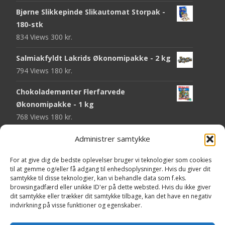
Bjørne Slikkepinde Slikautomat Storpak -
180-stk
834 Views
300
kr.
Salmiakfyldt Lakrids Økonomipakke - 2 kg
794 Views
180
kr.
Chokolademønter Flerfarvede
Økonomipakke - 1 kg
768 Views
180
kr.
Malaco Stjerner Lakrids - 92 gram
Administrer samtykke
747 Views
25
kr.
For at give dig de bedste oplevelser bruger vi teknologier som cookies
til at gemme og/eller få adgang til enhedsoplysninger. Hvis du giver dit
Pringles Hot & Spicy - 165 gram
samtykke til disse teknologier, kan vi behandle data som f.eks.
743 Views
40
kr.
browsingadfærd eller unikke ID'er på dette websted. Hvis du ikke giver
dit samtykke eller trækker dit samtykke tilbage, kan det have en negativ
Fini Krudttønder Tyggegummi
indvirkning på visse funktioner og egenskaber.
Økonomipakke - 1 kg