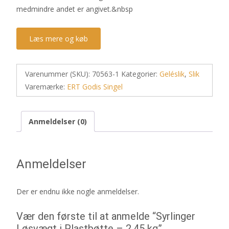
medmindre andet er angivet.&nbsp
Læs mere og køb
Varenummer (SKU):
70563-1
Kategorier:
Geléslik
,
Slik
Varemærke:
ERT Godis Singel
Anmeldelser (0)
Anmeldelser
Der er endnu ikke nogle anmeldelser.
Vær den første til at anmelde “Syrlinger
Løsvægt i Plastbøtte – 2,45 kg”