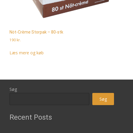
Nöt-Crème Storpak – 80-stk
190
kr.
Læs mere og køb
Søg
Søg
Recent Posts