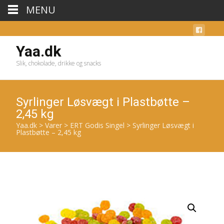
MENU
Yaa.dk
Slik, chokolade, drikke og snacks
Syrlinger Løsvægt i Plastbøtte –
2,45 kg
Yaa.dk
>
Varer
>
ERT Godis Singel
>
Syrlinger Løsvægt i
Plastbøtte – 2,45 kg