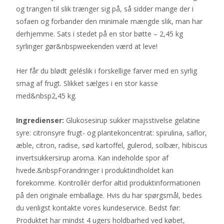
og trangen til slik trænger sig på, så sidder mange der i
sofaen og forbander den minimale mængde slik, man har
derhjemme. Sats i stedet på en stor bøtte – 2,45 kg
syrlinger gør&nbspweekenden værd at leve!
Her får du blødt geléslik i forskellige farver med en syrlig
smag af frugt. Slikket sælges i en stor kasse
med&nbsp2,45 kg.
Ingredienser:
Glukosesirup sukker majsstivelse gelatine
syre: citronsyre frugt- og plantekoncentrat: spirulina, saflor,
æble, citron, radise, sød kartoffel, gulerod, solbær, hibiscus
invertsukkersirup aroma. Kan indeholde spor af
hvede.&nbspForandringer i produktindholdet kan
forekomme. Kontrollér derfor altid produktinformationen
på den originale emballage. Hvis du har spørgsmål, bedes
du venligst kontakte vores kundeservice. Bedst før:
Produktet har mindst 4 ugers holdbarhed ved købet,