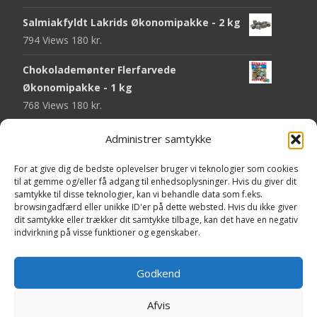
Salmiakfyldt Lakrids Økonomipakke - 2 kg
794 Views
180
kr.
Chokolademønter Flerfarvede
Økonomipakke - 1 kg
768 Views
180
kr.
Malaco Stjerner Lakrids - 92 gram
Administrer samtykke
747 Views
25
kr.
For at give dig de bedste oplevelser bruger vi teknologier som cookies
Pringles Hot & Spicy - 165 gram
til at gemme og/eller få adgang til enhedsoplysninger. Hvis du giver dit
samtykke til disse teknologier, kan vi behandle data som f.eks.
743 Views
40
kr.
browsingadfærd eller unikke ID'er på dette websted. Hvis du ikke giver
dit samtykke eller trækker dit samtykke tilbage, kan det have en negativ
Fini Krudttønder Tyggegummi
indvirkning på visse funktioner og egenskaber.
Økonomipakke - 1 kg
733 Views
130
kr.
Godkend
Afvis