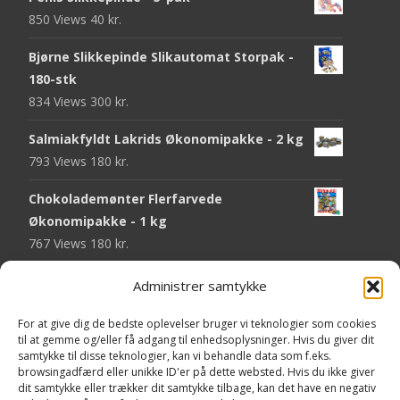
850 Views
40
kr.
Bjørne Slikkepinde Slikautomat Storpak -
180-stk
834 Views
300
kr.
Salmiakfyldt Lakrids Økonomipakke - 2 kg
793 Views
180
kr.
Chokolademønter Flerfarvede
Økonomipakke - 1 kg
767 Views
180
kr.
Malaco Stjerner Lakrids - 92 gram
Administrer samtykke
746 Views
25
kr.
For at give dig de bedste oplevelser bruger vi teknologier som cookies
Pringles Hot & Spicy - 165 gram
til at gemme og/eller få adgang til enhedsoplysninger. Hvis du giver dit
samtykke til disse teknologier, kan vi behandle data som f.eks.
742 Views
40
kr.
browsingadfærd eller unikke ID'er på dette websted. Hvis du ikke giver
dit samtykke eller trækker dit samtykke tilbage, kan det have en negativ