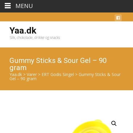
MENU
Yaa.dk
Slik, chokolade, drikke og snacks
Gummy Sticks & Sour Gel – 90
gram
Yaa.dk
>
Varer
>
ERT Godis Singel
>
Gummy Sticks & Sour
Gel – 90 gram