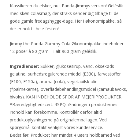
Klassikeren du elsker, nu i Panda-Jimmys version! Geléslik
med skøn colasmag, der straks sender dig tilbage til de
gode gamle fredagshygge-dage. Her i økonomipakke, så
der er nok til hele festen!
Jimmy the Panda Gummy Cola Økonomipakke indeholder
12 poser à 80 gram – i alt 960 gram geléslik.
Ingredienser:
Sukker, glukosesirup, vand, oksekøds-
gelatine, surhedsregulerende middel (E330), farvestoffer
(E100, E150a), aroma (cola), vegetabilsk olie
(*palmekerne), overfladebehandlingsmiddel (carnaubavoks,
bivoks). KAN INDEHOLDE SPOR AF MEJERIPRODUKTER.
*Bæredygtighedscert. RSPQ. Ændringer i produkternes
indhold kan forekomme. Kontrollér derfor altid
produktoplysningerne på originalemballagen. Ved
spørgsmål kontakt venligst vores kundeservice.
Bedst før: Produktet har mindst 4 ugers holdbarhed ved