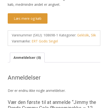
køb, medmindre andet er angivet.
Læs mere og køb
Varenummer (SKU):
108698-1
Kategorier:
Geléslik
,
Slik
Varemærke:
ERT Godis Singel
Anmeldelser (0)
Anmeldelser
Der er endnu ikke nogle anmeldelser.
Vær den første til at anmelde “Jimmy the
Panda Gummy Cola Økonomipakke – 12-