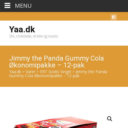
MENU
Yaa.dk
Slik, chokolade, drikke og snacks
Jimmy the Panda Gummy Cola
Økonomipakke – 12-pak
Yaa.dk
>
Varer
>
ERT Godis Singel
>
Jimmy the Panda
Gummy Cola Økonomipakke – 12-pak