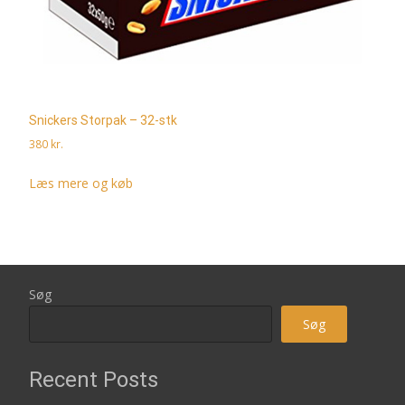
Snickers Storpak – 32-stk
380
kr.
Læs mere og køb
Søg
Søg
Recent Posts