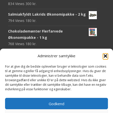
834 Views
300
kr.
Salmiakfyldt Lakrids Økonomipakke - 2 kg
794 Views
180
kr.
Chokolademønter Flerfarvede
Økonomipakke - 1 kg
768 Views
180
kr.
Malaco Stjerner Lakrids - 92 gram
Administrer samtykke
747 Views
25
kr.
For at give dig de bedste oplevelser bruger vi teknologier som cookies
Pringles Hot & Spicy - 165 gram
til at gemme og/eller få adgang til enhedsoplysninger. Hvis du giver dit
samtykke til disse teknologier, kan vi behandle data som f.eks.
743 Views
40
kr.
browsingadfærd eller unikke ID'er på dette websted. Hvis du ikke giver
dit samtykke eller trækker dit samtykke tilbage, kan det have en negativ
Fini Krudttønder Tyggegummi
indvirkning på visse funktioner og egenskaber.
Økonomipakke - 1 kg
733 Views
130
kr.
Godkend