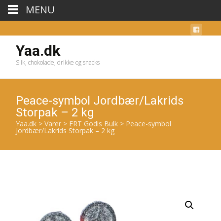
MENU
Yaa.dk
Slik, chokolade, drikke og snacks
Peace-symbol Jordbær/Lakrids
Storpak – 2 kg
Yaa.dk
>
Varer
>
ERT Godis Bulk
>
Peace-symbol
Jordbær/Lakrids Storpak – 2 kg