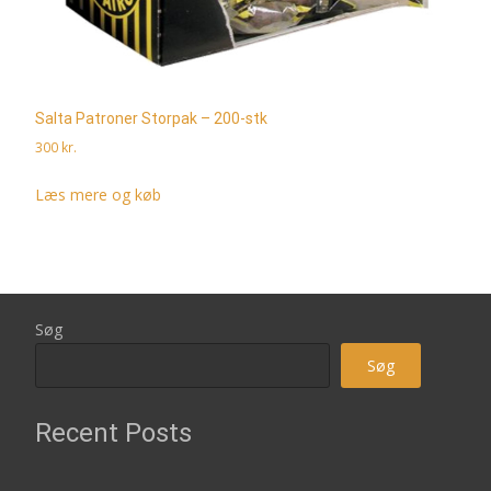
Salta Patroner Storpak – 200-stk
300
kr.
Læs mere og køb
Søg
Søg
Recent Posts