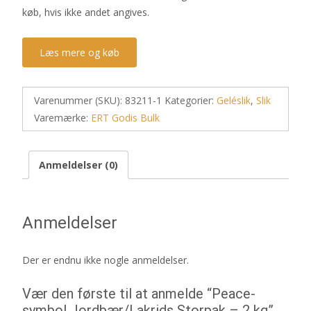
køb, hvis ikke andet angives.
Læs mere og køb
Varenummer (SKU):
83211-1
Kategorier:
Geléslik
,
Slik
Varemærke:
ERT Godis Bulk
Anmeldelser (0)
Anmeldelser
Der er endnu ikke nogle anmeldelser.
Vær den første til at anmelde “Peace-
symbol Jordbær/Lakrids Storpak – 2 kg”