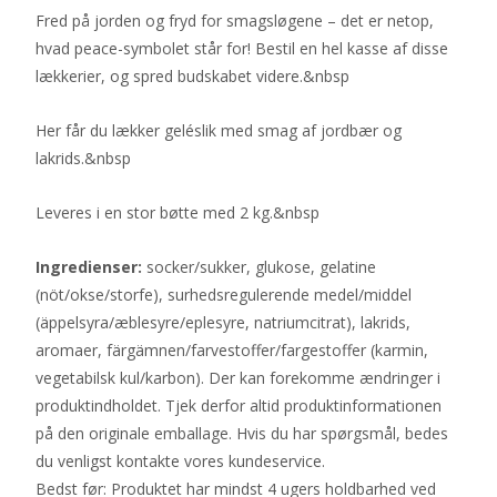
Fred på jorden og fryd for smagsløgene – det er netop,
hvad peace-symbolet står for! Bestil en hel kasse af disse
lækkerier, og spred budskabet videre.&nbsp
Her får du lækker geléslik med smag af jordbær og
lakrids.&nbsp
Leveres i en stor bøtte med 2 kg.&nbsp
Ingredienser:
socker/sukker, glukose, gelatine
(nöt/okse/storfe), surhedsregulerende medel/middel
(äppelsyra/æblesyre/eplesyre, natriumcitrat), lakrids,
aromaer, färgämnen/farvestoffer/fargestoffer (karmin,
vegetabilsk kul/karbon). Der kan forekomme ændringer i
produktindholdet. Tjek derfor altid produktinformationen
på den originale emballage. Hvis du har spørgsmål, bedes
du venligst kontakte vores kundeservice.
Bedst før: Produktet har mindst 4 ugers holdbarhed ved