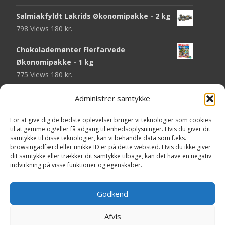
Salmiakfyldt Lakrids Økonomipakke - 2 kg
798 Views
180
kr.
Chokolademønter Flerfarvede
Økonomipakke - 1 kg
775 Views
180
kr.
Malaco Stjerner Lakrids - 92 gram
Administrer samtykke
752 Views
25
kr.
For at give dig de bedste oplevelser bruger vi teknologier som cookies
Pringles Hot & Spicy - 165 gram
til at gemme og/eller få adgang til enhedsoplysninger. Hvis du giver dit
samtykke til disse teknologier, kan vi behandle data som f.eks.
751 Views
40
kr.
browsingadfærd eller unikke ID'er på dette websted. Hvis du ikke giver
dit samtykke eller trækker dit samtykke tilbage, kan det have en negativ
Fini Krudttønder Tyggegummi
indvirkning på visse funktioner og egenskaber.
Økonomipakke - 1 kg
738 Views
130
kr.
Godkend
Afvis