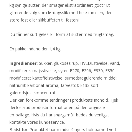
kg syrlige sutter, der smager ekstraordinært godt? Et
glimrende valg som lørdagsslik med hele familien, den
store fest eller slikbuffeten til festen!
Du får her surt geléslik i form af sutter med frugtsmag.
En pakke indeholder 1,4 kg.
Ingredienser:
Sukker, glukosesirup, HVEDEstivelse, vand,
modificeret majsstivelse, syrer: E270, E296, E330, E350
modificeret kartoffelstivelse, surhedsregulerende middel:
natriumbikarbonat aroma, farvestof: E133 sort
gulerodsjuicekoncentrat.
Der kan forekomme ændringer i produktets indhold. Tjek
derfor altid produktinformationen på den originale
emballage. Hvis du har spørgsmål, bedes du venligst
kontakte vores kundeservice.
Bedst før: Produktet har mindst 4 ugers holdbarhed ved