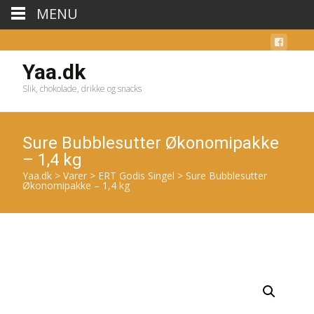
MENU
Yaa.dk
Slik, chokolade, drikke og snacks
Sure Bubblesutter Økonomipakke
– 1,4 kg
Yaa.dk
>
Varer
>
ERT Godis Singel
>
Sure Bubblesutter
Økonomipakke – 1,4 kg