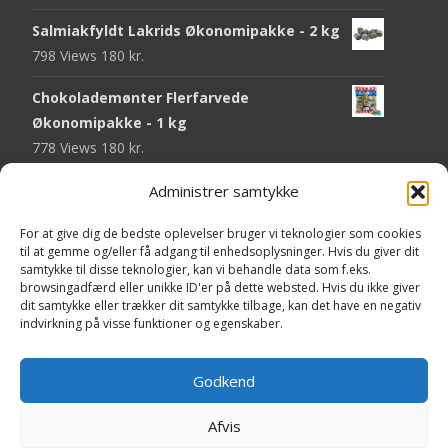
Salmiakfyldt Lakrids Økonomipakke - 2 kg
798 Views
180
kr.
Chokolademønter Flerfarvede
Økonomipakke - 1 kg
778 Views
180
kr.
Malaco Stjerner Lakrids - 92 gram
Administrer samtykke
755 Views
25
kr.
For at give dig de bedste oplevelser bruger vi teknologier som cookies
til at gemme og/eller få adgang til enhedsoplysninger. Hvis du giver dit
Pringles Hot & Spicy - 165 gram
samtykke til disse teknologier, kan vi behandle data som f.eks.
751 Views
40
kr.
browsingadfærd eller unikke ID'er på dette websted. Hvis du ikke giver
dit samtykke eller trækker dit samtykke tilbage, kan det have en negativ
Fini Krudttønder Tyggegummi
indvirkning på visse funktioner og egenskaber.
Økonomipakke - 1 kg
739 Views
130
kr.
Godkend
Afvis