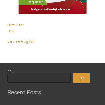
Fruxo Piller
10
kr.
Læs mere og køb
Søg
Søg
Recent Posts