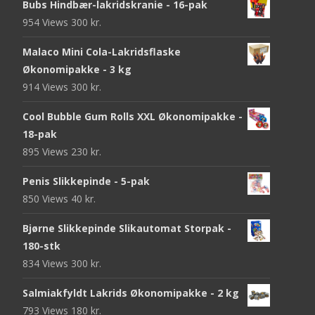
Bubs Hindbær-lakridskranie - 16-pak
954 Views
300
kr.
Malaco Mini Cola-Lakridsflaske
Økonomipakke - 3 kg
914 Views
300
kr.
Cool Bubble Gum Rolls XXL Økonomipakke -
18-pak
895 Views
230
kr.
Penis Slikkepinde - 5-pak
850 Views
40
kr.
Bjørne Slikkepinde Slikautomat Storpak -
180-stk
834 Views
300
kr.
Salmiakfyldt Lakrids Økonomipakke - 2 kg
793 Views
180
kr.