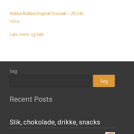
Hubba Bubba Original Storpak – 20-stk
300
kr.
Læs mere og køb
Søg
Søg
Recent Posts
Slik, chokolade, drikke, snacks