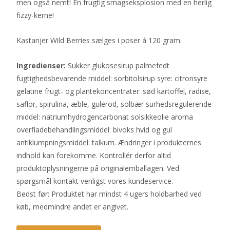
men også nemt! En frugtig smagseksplosion med en herlig
fizzy-kerne!
Kastanjer Wild Berries sælges i poser á 120 gram.
Ingredienser:
Sukker glukosesirup palmefedt
fugtighedsbevarende middel: sorbitolsirup syre: citronsyre
gelatine frugt- og plantekoncentrater: sød kartoffel, radise,
saflor, spirulina, æble, gulerod, solbær surhedsregulerende
middel: natriumhydrogencarbonat solsikkeolie aroma
overfladebehandlingsmiddel: bivoks hvid og gul
antiklumpningsmiddel: talkum. Ændringer i produkternes
indhold kan forekomme. Kontrollér derfor altid
produktoplysningerne på originalemballagen. Ved
spørgsmål kontakt venligst vores kundeservice.
Bedst før: Produktet har mindst 4 ugers holdbarhed ved
køb, medmindre andet er angivet.