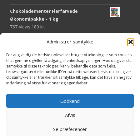
Chokolademønter Flerfarvede
Økonomipakke - 1 kg
767 Views
180
kr.
Malaco Stjerner Lakrids - 92 gram
Administrer samtykke
746 Views
25
kr.
For at give dig de bedste oplevelser bruger vi teknologier som cookies
Pringles Hot & Spicy - 165 gram
til at gemme og/eller få adgang til enhedsoplysninger. Hvis du giver dit
samtykke til disse teknologier, kan vi behandle data som f.eks.
742 Views
40
kr.
browsingadfærd eller unikke ID'er på dette websted. Hvis du ikke giver
dit samtykke eller trækker dit samtykke tilbage, kan det have en negativ
Fini Krudttønder Tyggegummi
indvirkning på visse funktioner og egenskaber.
Økonomipakke - 1 kg
733 Views
130
kr.
Godkend
Afvis
Copyright © Yaa.dk
Se præferencer
Powered by WordPress
, Theme
i-craft
by TemplatesNext.