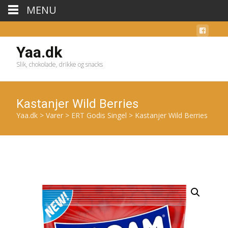
MENU
Yaa.dk
Slik, chokolade, drikke og snacks
Kastanjer Wild Berries
Yaa.dk
>
Varer
>
ERT Godis Singel
>
Kastanjer Wild Berries